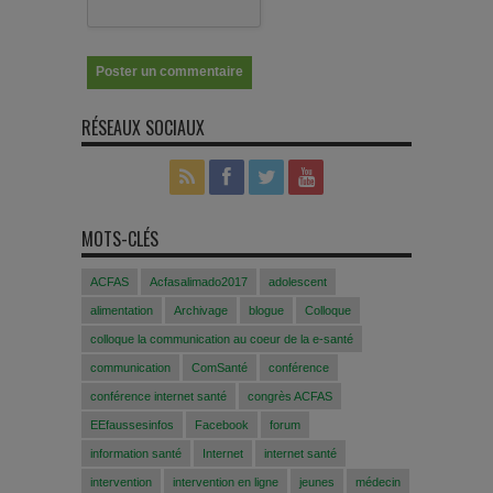
RÉSEAUX SOCIAUX
MOTS-CLÉS
ACFAS
Acfasalimado2017
adolescent
alimentation
Archivage
blogue
Colloque
colloque la communication au coeur de la e-santé
communication
ComSanté
conférence
conférence internet santé
congrès ACFAS
EEfaussesinfos
Facebook
forum
information santé
Internet
internet santé
intervention
intervention en ligne
jeunes
médecin