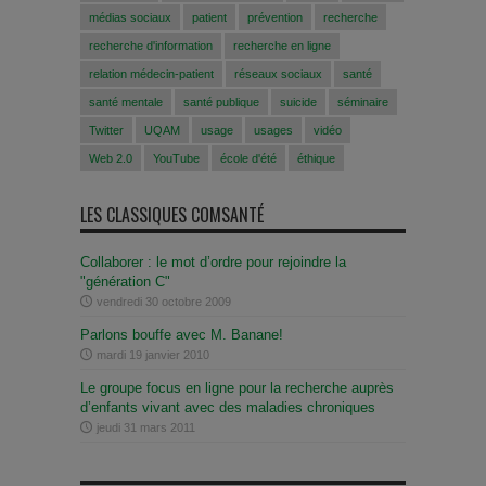
médias sociaux
patient
prévention
recherche
recherche d'information
recherche en ligne
relation médecin-patient
réseaux sociaux
santé
santé mentale
santé publique
suicide
séminaire
Twitter
UQAM
usage
usages
vidéo
Web 2.0
YouTube
école d'été
éthique
LES CLASSIQUES COMSANTÉ
Collaborer : le mot d’ordre pour rejoindre la
"génération C"
vendredi 30 octobre 2009
Parlons bouffe avec M. Banane!
mardi 19 janvier 2010
Le groupe focus en ligne pour la recherche auprès
d’enfants vivant avec des maladies chroniques
jeudi 31 mars 2011