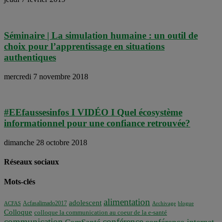
Séminaire | La simulation humaine : un outil de
choix pour l’apprentissage en situations
authentiques
mercredi 7 novembre 2018
#EEfaussesinfos I VIDÉO I Quel écosystème
informationnel pour une confiance retrouvée?
dimanche 28 octobre 2018
Réseaux sociaux
Mots-clés
alimentation
adolescent
Acfasalimado2017
ACFAS
Archivage
blogue
Colloque
colloque la communication au coeur de la e-santé
communication
conférence
conférence internet