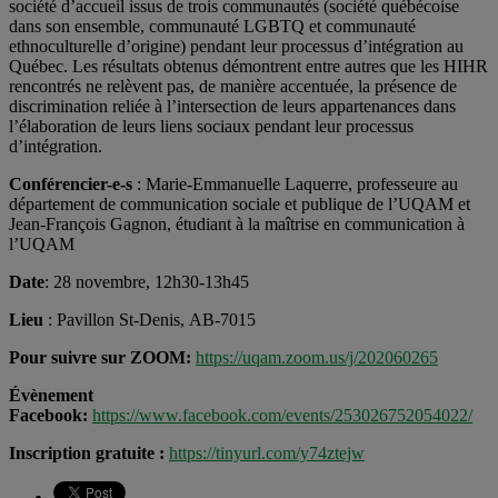
société d’accueil issus de trois communautés (société québécoise
dans son ensemble, communauté LGBTQ et communauté
ethnoculturelle d’origine) pendant leur processus d’intégration au
Québec. Les résultats obtenus démontrent entre autres que les HIHR
rencontrés ne relèvent pas, de manière accentuée, la présence de
discrimination reliée à l’intersection de leurs appartenances dans
l’élaboration de leurs liens sociaux pendant leur processus
d’intégration.
Conférencier-e-s
: Marie-Emmanuelle Laquerre, professeure au
département de communication sociale et publique de l’UQAM et
Jean-François Gagnon, étudiant à la maîtrise en communication à
l’UQAM
Date
: 28 novembre, 12h30-13h45
Lieu
: Pavillon St-Denis, AB-7015
Pour suivre sur ZOOM:
https://uqam.zoom.us/j/202060265
Évènement
Facebook:
https://www.facebook.com/events/253026752054022/
Inscription gratuite :
https://tinyurl.com/y74ztejw