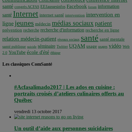
ComSanté
santé
Facebook
information
EEfaussesinfos
congrès ACFAS
forum
Internet
intervention en
santé
internet santé
intervention
jeunes
médias sociaux
patient
ligne
médecin
recherche d'information
prévention
recherche en ligne
recherche
santé
relation médecin-patient
santé mentale
réseaux sociaux
vidéo
UQAM
séminaire
usage
santé publique
Twitter
usages
Web
suicide
école d'été
YouTube
2.0
éthique
Les classiques ComSanté
#Acfasalimado2017 | Les ados en cuisine :
portraits croisés d’ateliers culinaires offerts au
Québec
vendredi 13 octobre 2017
Un outil d’aide aux personnes suicidaires