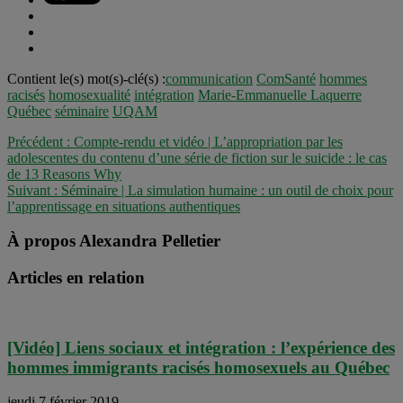
Contient le(s) mot(s)-clé(s) :
communication
ComSanté
hommes
racisés
homosexualité
intégration
Marie-Emmanuelle Laquerre
Québec
séminaire
UQAM
Précédent :
Compte-rendu et vidéo | L’appropriation par les
adolescentes du contenu d’une série de fiction sur le suicide : le cas
de 13 Reasons Why
Suivant :
Séminaire | La simulation humaine : un outil de choix pour
l’apprentissage en situations authentiques
À propos Alexandra Pelletier
Articles en relation
[Vidéo] Liens sociaux et intégration : l’expérience des
hommes immigrants racisés homosexuels au Québec
jeudi 7 février 2019