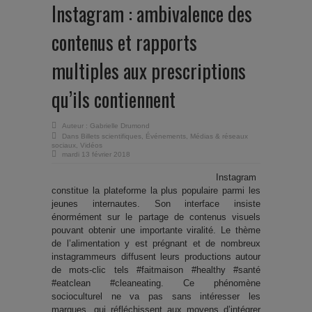
Instagram : ambivalence des
contenus et rapports
multiples aux prescriptions
qu’ils contiennent
Auteur :
Gabrielle Drumond
Dans
Billets scientifiques
,
Événements
,
Médias & réseaux
sociaux
,
Vidéos
mardi 13 février 2018
Instagram
constitue la plateforme la plus populaire parmi les
jeunes internautes. Son interface insiste
énormément sur le partage de contenus visuels
pouvant obtenir une importante viralité. Le thème
de l’alimentation y est prégnant et de nombreux
instagrammeurs diffusent leurs productions autour
de mots-clic tels #faitmaison #healthy #santé
#eatclean #cleaneating. Ce phénomène
socioculturel ne va pas sans intéresser les
marques, qui réfléchissent aux moyens d’intégrer