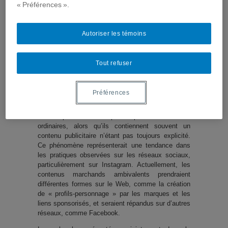
« Préférences ».
COMPTE-RENDU
Autoriser les témoins
La multiplication des contenus marchands
ambivalents sur Instagram a fait l’objet d’une
Tout refuser
recherche menée par l’étudiante à la maîtrise en
communication à l’UQAM, Camille Trudelle, et
dirigée par le professeur au Département de
Préférences
communication sociale et publique de l’UQAM,
Alexandre Coutant. Ces contenus ressembleraient
beaucoup aux contenus publiés par des utilisateurs
ordinaires, alors qu’ils contiennent souvent un
contenu publicitaire n’étant pas toujours explicité.
Ce phénomène représenterait une tendance dans
les pratiques observées sur les réseaux sociaux,
particulièrement sur Instagram. Actuellement, les
contenus marchands ambivalents prendraient
différentes formes sur le Web, comme la création
de « profils-personnage » par les marques et les
liens sponsorisés, et seraient répandus sur d’autres
réseaux, comme Facebook.