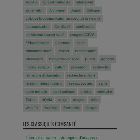
ACFAS
Acfasalimado2017
adolescent
alimentation
Archivage
blogue
Colloque
colloque la communication au coeur de la e-santé
communication
ComSanté
conférence
conférence internet santé
congrès ACFAS
EEfaussesinfos
Facebook
forum
information santé
Internet
internet santé
intervention
intervention en ligne
jeunes
médecin
médias sociaux
patient
prévention
recherche
recherche d'information
recherche en ligne
relation médecin-patient
réseaux sociaux
santé
santé mentale
santé publique
suicide
séminaire
Twitter
UQAM
usage
usages
vidéo
Web 2.0
YouTube
école d'été
éthique
LES CLASSIQUES COMSANTÉ
Internet et santé : stratégies d’usages et