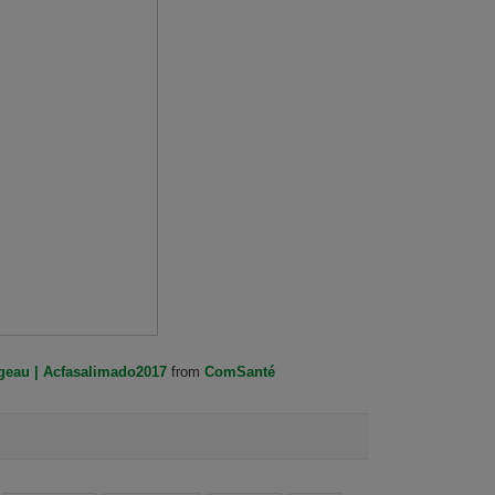
geau | Acfasalimado2017
from
ComSanté