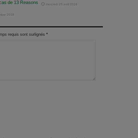
e cas de 13 Reasons
mercredi 25 avril 2018
embre 2018
mps requis sont surlignés
*