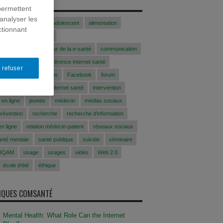
S
permettent
analyser les
Acfasalimado2017
adolescent
alimentation
ctionnant
blogue
Colloque
 communication au coeur de la e-santé
communication
conférence
conférence internet santé
 refuser
CFAS
EEfaussesinfos
Facebook
forum
 santé
Internet
internet santé
intervention
 en ligne
jeunes
médecin
médias sociaux
prévention
recherche
recherche d'information
n ligne
relation médecin-patient
réseaux sociaux
anté mentale
santé publique
suicide
séminaire
UQAM
usage
usages
vidéo
Web 2.0
école d'été
éthique
SIQUES COMSANTÉ
Mental Health: What Role Can the Internet