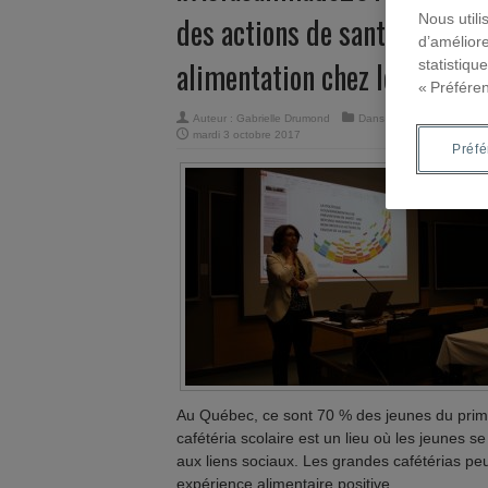
Nous utili
des actions de santé publiqu
d’améliore
alimentation chez les adole
statistiqu
« Préfére
Auteur :
Gabrielle Drumond
Dans
Alimentation
,
Billets
mardi 3 octobre 2017
Préf
Au Québec, ce sont 70 % des jeunes du prima
cafétéria scolaire est un lieu où les jeunes 
aux liens sociaux. Les grandes cafétérias pe
expérience alimentaire positive.