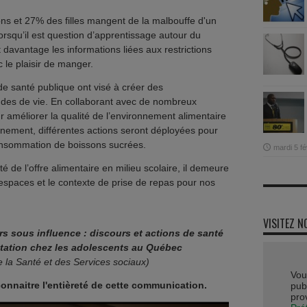
s et 27% des filles mangent de la malbouffe d'un
orsqu’il est question d’apprentissage autour du
 davantage les informations liées aux restrictions
 le plaisir de manger.
de santé publique ont visé à créer des
udes de vie. En collaborant avec de nombreux
ur améliorer la qualité de l’environnement alimentaire
nement, différentes actions seront déployées pour
consommation de boissons sucrées.
mardi 5 fé
ité de l’offre alimentaire en milieu scolaire, il demeure
s espaces et le contexte de prise de repas pour nos
VISITEZ N
 sous influence : discours et actions de santé
ntation chez les adolescents au Québec
e la Santé et des Services sociaux)
Vou
connaitre l'entièreté de cette communication.
publ
pro