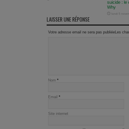
suicide : l
Why
lundi 5 nov
LAISSER UNE RÉPONSE
Votre adresse email ne sera pas publiéeLes cha
Nom
*
Email
*
Site internet