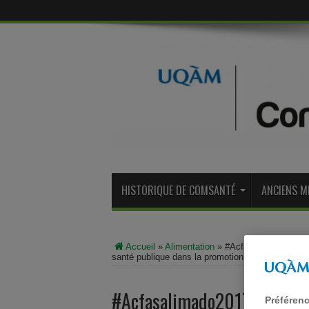
HISTORIQUE DE COMSANTÉ
ANCIENS M
Accueil
»
Alimentation
»
#Acfasalimado2017 | 
santé publique dans la promotion de la saine al
#Acfasalimado2017 | Martine
Préféren