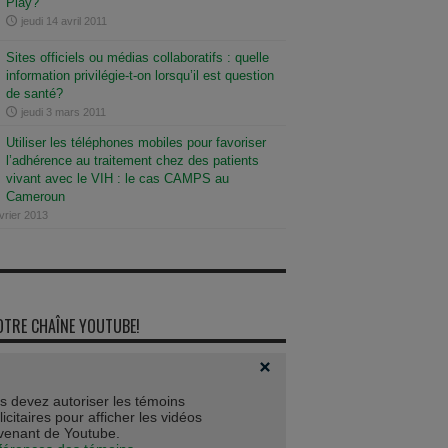
Play?
jeudi 14 avril 2011
Sites officiels ou médias collaboratifs : quelle
information privilégie-t-on lorsqu’il est question
de santé?
jeudi 3 mars 2011
Utiliser les téléphones mobiles pour favoriser
l’adhérence au traitement chez des patients
vivant avec le VIH : le cas CAMPS au
Cameroun
vrier 2013
OTRE CHAÎNE YOUTUBE!
s devez autoriser les témoins
icitaires pour afficher les vidéos
venant de Youtube.