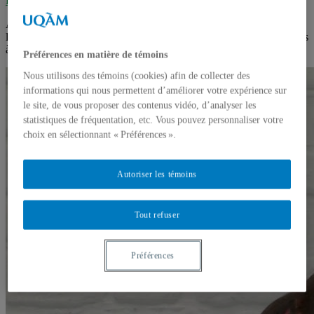
Revue de presse
,
Vidéos
jeudi 17 janvier 2019
Alexandre Coutant, directeur du centre de recherche ComSanté, et
le membre doctorant Vincent Denault discutent de #faussesnouvelles
à l’émission FOCUS sur la chaîne Télévision de Laval.
Préférences en matière de témoins
Nous utilisons des témoins (cookies) afin de collecter des
informations qui nous permettent d’améliorer votre expérience sur
le site, de vous proposer des contenus vidéo, d’analyser les
statistiques de fréquentation, etc. Vous pouvez personnaliser votre
choix en sélectionnant « Préférences ».
Autoriser les témoins
Tout refuser
Préférences