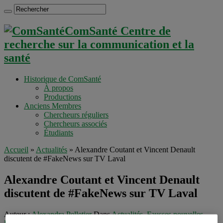
ComSanté Centre de
recherche sur la communication et la
santé
Historique de ComSanté
À propos
Productions
Anciens Membres
Chercheurs réguliers
Chercheurs associés
Étudiants
Accueil
»
Actualités
»
Alexandre Coutant et Vincent Denault
discutent de #FakeNews sur TV Laval
Alexandre Coutant et Vincent Denault
discutent de #FakeNews sur TV Laval
Auteur :
Alexandra Pelletier
Dans
Actualités
,
Fausses nouvelles
,