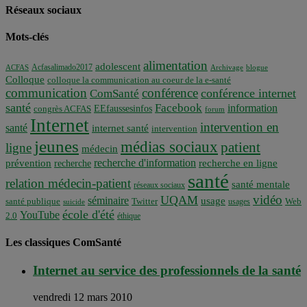
Réseaux sociaux
Mots-clés
alimentation
adolescent
Acfasalimado2017
ACFAS
Archivage
blogue
Colloque
colloque la communication au coeur de la e-santé
communication
conférence
conférence internet
ComSanté
santé
Facebook
information
EEfaussesinfos
congrès ACFAS
forum
Internet
intervention en
santé
internet santé
intervention
jeunes
médias sociaux
patient
ligne
médecin
recherche d'information
prévention
recherche en ligne
recherche
santé
relation médecin-patient
santé mentale
réseaux sociaux
vidéo
UQAM
séminaire
usage
santé publique
Twitter
usages
Web
suicide
école d'été
YouTube
2.0
éthique
Les classiques ComSanté
Internet au service des professionnels de la santé
vendredi 12 mars 2010