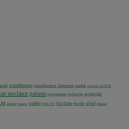
conférence
conférence internet santé
nté
congrès ACFAS
as sociaux
patient
recherche
prévention
recherche
vidéo
AM
école d'été
YouTube
usage
usages
Web 2.0
éthique