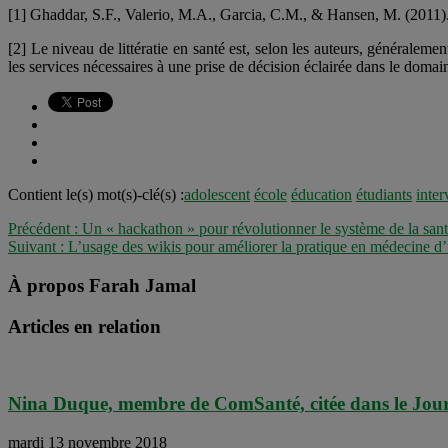
[1] Ghaddar, S.F., Valerio, M.A., Garcia, C.M., & Hansen, M. (2011)
[2] Le niveau de littératie en santé est, selon les auteurs, généralemen
les services nécessaires à une prise de décision éclairée dans le domai
Contient le(s) mot(s)-clé(s) :
adolescent
école
éducation
étudiants
inter
Précédent :
Un « hackathon » pour révolutionner le système de la sa
Suivant :
L’usage des wikis pour améliorer la pratique en médecine d’
À propos Farah Jamal
Articles en relation
Nina Duque, membre de ComSanté, citée dans le Jou
mardi 13 novembre 2018