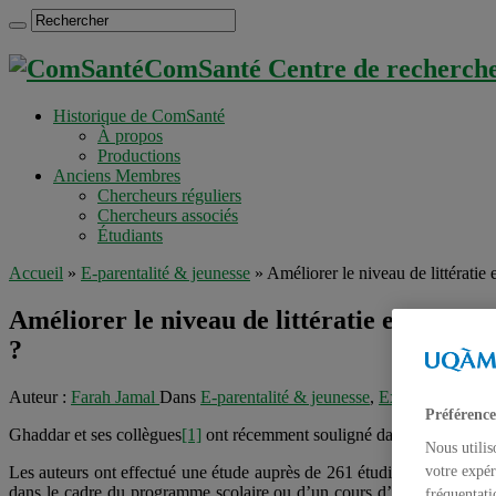
ComSanté Centre de recherche 
Historique de ComSanté
À propos
Productions
Anciens Membres
Chercheurs réguliers
Chercheurs associés
Étudiants
Accueil
»
E-parentalité & jeunesse
»
Améliorer le niveau de littératie 
Améliorer le niveau de littératie en santé d
?
Auteur :
Farah Jamal
Dans
E-parentalité & jeunesse
,
Exemples d'inter
Préférence
Ghaddar et ses collègues
[1]
ont récemment souligné dans un article l’i
Nous utilis
Les auteurs ont effectué une étude auprès de 261 étudiants provenant 
votre expér
dans le cadre du programme scolaire ou d’un cours d’été de deux sem
fréquentati