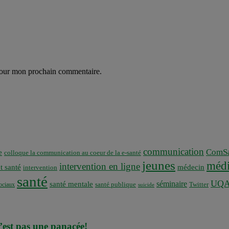
 pour mon prochain commentaire.
communication
ComSa
e
colloque la communication au coeur de la e-santé
jeunes
médi
intervention en ligne
t santé
médecin
intervention
santé
UQ
séminaire
santé mentale
santé publique
ociaux
Twitter
suicide
n’est pas une panacée!