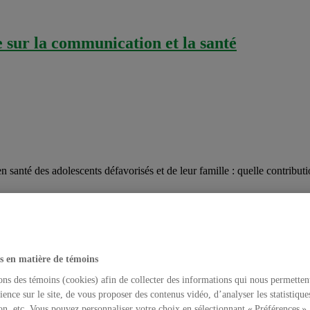
sur la communication et la santé
en santé des adolescents défavorisés et de leur famille : quelle contributi
es adolescents défavorisés et de leur famille 
ventions
,
Interventions
,
Télé-santé & Internet santé
lundi 26 mars 2012
s en matière de témoins
mportance d’améliorer le niveau de littératie
[2]
en santé des adolescents
ons des témoins (cookies) afin de collecter des informations qui nous permetten
de plusieurs écoles du sud du Texas. Ces écoles ont été sélectionnées 
ience sur le site, de vous proposer des contenus vidéo, d’analyser les statistique
aines. Ce site Internet gratuit a été développé par le
National Librar
on, etc. Vous pouvez personnaliser votre choix en sélectionnant « Préférences ».