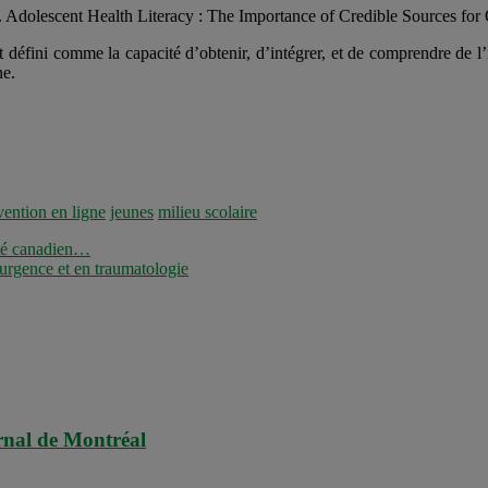
. Adolescent Health Literacy : The Importance of Credible Sources for
t défini comme la capacité d’obtenir, d’intégrer, et de comprendre de l’in
ne.
vention en ligne
jeunes
milieu scolaire
nté canadien…
urgence et en traumatologie
rnal de Montréal