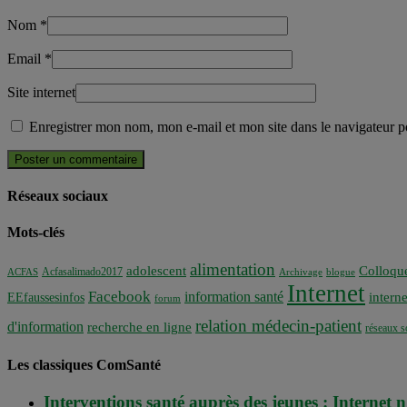
Nom
*
Email
*
Site internet
Enregistrer mon nom, mon e-mail et mon site dans le navigateur
Réseaux sociaux
Mots-clés
alimentation
adolescent
Colloqu
Acfasalimado2017
ACFAS
Archivage
blogue
Internet
Facebook
information santé
interne
EEfaussesinfos
forum
relation médecin-patient
d'information
recherche en ligne
réseaux s
Les classiques ComSanté
Interventions santé auprès des jeunes : Internet 