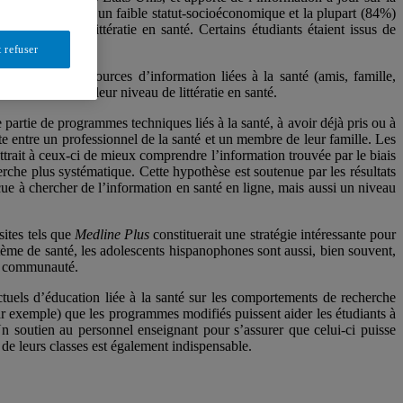
’entre eux avaient un faible statut-socioéconomique et la plupart (84%)
e niveau de littératie en santé. Certains étudiants étaient issus de
 refuser
scents, leurs sources d’information liées à la santé (amis, famille,
cacy
), et évaluant leur niveau de littératie en santé.
e partie de programmes techniques liés à la santé, à avoir déjà pris ou à
rète entre un professionnel de la santé et un membre de leur famille. Les
trait à ceux-ci de mieux comprendre l’information trouvée par le biais
erche plus systématique. Cette hypothèse est soutenue par les résultats
ue à chercher de l’information en santé en ligne, mais aussi un niveau
sites tels que
Medline Plus
constituerait une stratégie intéressante pour
stème de santé, les adolescents hispanophones sont aussi, bien souvent,
 et communauté.
tuels d’éducation liée à la santé sur les comportements de recherche
 par exemple) que les programmes modifiés puissent aider les étudiants à
Un soutien au personnel enseignant pour s’assurer que celui-ci puisse
de leurs classes est également indispensable.