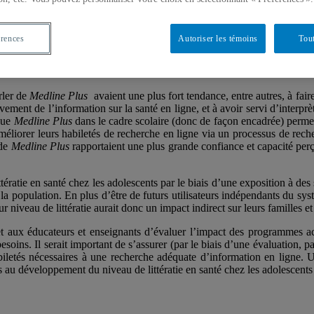
participants de l’étude étaient âgés de 14 à 20 ans, plus de la moitié d
ue en plus forte augmentation aux Etats-Unis et possède le plus faibl
érences
Autoriser les témoins
Tout
sur les caractéristiques sociodémographiques et académique des adole
position à
Medline Plus,
leur sentiment d’efficacité personnelle (
self effi
rler de
Medline Plus
avaient une plus fort tendance, entre autres, à fair
ivement de l’information sur la santé en ligne, et à avoir servi d’interp
 que
Medline Plus
dans le cadre scolaire (donc de façon encadrée) permet
améliorer leurs habiletés de recherche en ligne via un processus de rech
 de
Medline Plus
rapportaient une plus grande confiance et capacité perç
ttératie en santé chez les adolescents par le biais d’une exposition à des 
 la population. En plus d’être de futurs utilisateurs indépendants du sy
ur niveau de littératie aurait donc un impact indirect sur leurs familles
 et aux éducateurs et enseignants d’évaluer l’impact des programmes ac
besoins. Il serait important de s’assurer (par le biais d’une évaluation,
abiletés nécessaires à une recherche adéquate d’information en ligne. 
 au développement du niveau de littératie en santé chez les adolescents 