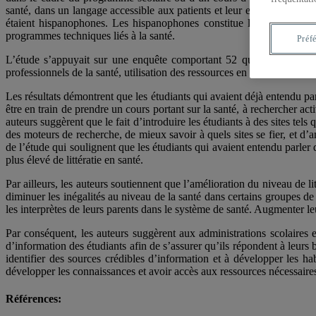
santé, dans un langage accessible aux patients et leur entourage.
Les 
étaient hispanophones. Les hispanophones constitue le groupe ethniq
programmes techniques liés à la santé.
Préf
L’étude s’appuyait sur une enquête comportant 52 questions portant 
professionnels de la santé, utilisation des ressources en ligne), leur ex
Les résultats démontrent que les étudiants qui avaient déjà entendu pa
être en train de prendre un cours portant sur la santé, à rechercher act
auteurs suggèrent que le fait d’introduire les étudiants à des sites tels
des moteurs de recherche, de mieux savoir à quels sites se fier, et d’
de l’étude qui soulignent que les étudiants qui avaient entendu parler
plus élevé de littératie en santé.
Par ailleurs, les auteurs soutiennent que l’amélioration du niveau de li
diminuer les inégalités au niveau de la santé dans certains groupes de
les interprètes de leurs parents dans le système de santé. Augmenter le
Par conséquent, les auteurs suggèrent aux administrations scolaires
d’information des étudiants afin de s’assurer qu’ils répondent à leurs 
identifier des sources crédibles d’information et à développer les h
développer les connaissances et avoir accès aux ressources nécessaires
Références: