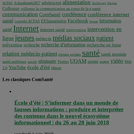
alimentation
adolescent
Acfasalimado2017
ACFAS
Archivage
blogue
Colloque
colloque la communication au coeur de la e-santé
communication
conférence
conférence internet
ComSanté
santé
Facebook
information
EEfaussesinfos
congrès ACFAS
forum
Internet
intervention en
santé
internet santé
intervention
jeunes
médias sociaux
patient
ligne
médecin
recherche d'information
prévention
recherche en ligne
recherche
santé
relation médecin-patient
santé mentale
réseaux sociaux
vidéo
UQAM
séminaire
usage
santé publique
Twitter
usages
Web
suicide
école d'été
YouTube
2.0
éthique
Les classiques ComSanté
École d’été | S’informer dans un monde de
fausses informations : produire et interpréter
des contenus dans le nouvel écosystème
informationnel | du 26 au 28 juin 2018