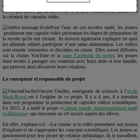
réalisent différentes recettes en équipe de 5. Au total, ce sont 150
élèves par année qui au travers de ce projet, s’initient à la cuisine et à
la création de capsules vidéo.
Pour l'une de ces recettes santé, les jeunes
produisent une capsule vidéo présentant les étapes de préparation de
la recette qu'ils ont choisie. Ils doivent également expliquer en quoi
les aliments utilisés participent d’une saine alimentation. Les vidéos
sont ensuite visionnées et discutées en classe. Elles seront diffusées
via la chaine YouTube et la
page Facebook du projet
, les jeunes
étant invités à partager ces contenus avec leurs amis et leur famille,
qui peuvent ainsi découvrir leurs créations.
Le concepteur et responsable du projet
Vincent Ouellet, enseignant de sciences à l’
école
Mont-Royal
est à l'origine de ce projet. Il y a 4 ans, il a introduit
dans son programme la production de capsules vidéos scientifiques.
En 2015, il a initié le projet «
Cuisine rapide, dangereusement santé
et délicieuse
» qui rencontre un vif succès auprès des élèves.
En effet, explique-t-il : «La cuisine et la vidéo permettent aux jeunes
d'explorer et de s'approprier les concepts scientifiques. Les jeunes se
passionnent pour leur projet de création médiatique, ils le travaillent,