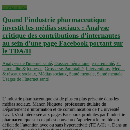
Lire la suite...
Quand l’industrie pharmaceutique
investit les médias sociaux : Analyse
critique des contributions d’internautes
au sein d’une page Facebook portant sur
le TDA/H
Analyses de l'internet santé
,
Dossier thématique
,
e-parentalité
,
E-
parentalité & jeunesse
,
Grossesse-Parentalité
,
Interventions
,
Médias
& réseaux sociaux
,
Médias sociaux
,
Santé mentale
,
Santé mentale
,
Usages de l'Internet santé
L’industrie pharmaceutique est de plus en plus présente dans les
médias sociaux. Manon Niquette, professeure titulaire du
Département d’information et de communication de l’Université
Laval, s’est intéressée aux pages Facebook produites par l’industrie
pharmaceutique sur ce qui est convenu d’appeler « le trouble du
déficit de l’attention avec ou sans hyperactivité (TDA/H) ». Dans un