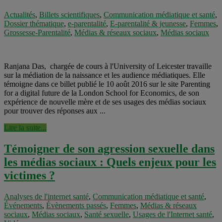
Actualités
,
Billets scientifiques
,
Communication médiatique et santé
,
Dossier thématique
,
e-parentalité
,
E-parentalité & jeunesse
,
Femmes
,
Grossesse-Parentalité
,
Médias & réseaux sociaux
,
Médias sociaux
Ranjana Das, chargée de cours à l'University of Leicester travaille
sur la médiation de la naissance et les audience médiatiques. Elle
témoigne dans ce billet publié le 10 août 2016 sur le site Parenting
for a digital future de la London School for Economics, de son
expérience de nouvelle mère et de ses usages des médias sociaux
pour trouver des réponses aux ...
Lire la suite...
Témoigner de son agression sexuelle dans
les médias sociaux : Quels enjeux pour les
victimes ?
Analyses de l'internet santé
,
Communication médiatique et santé
,
Événements
,
Évènements passés
,
Femmes
,
Médias & réseaux
sociaux
,
Médias sociaux
,
Santé sexuelle
,
Usages de l'Internet santé
,