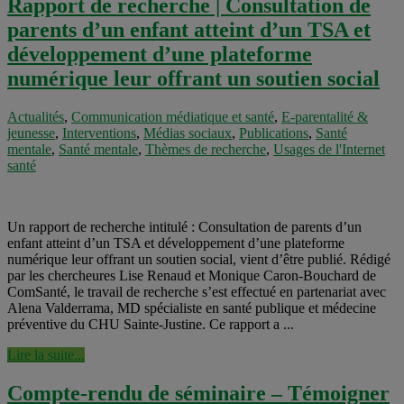
Rapport de recherche | Consultation de
parents d’un enfant atteint d’un TSA et
développement d’une plateforme
numérique leur offrant un soutien social
Actualités
,
Communication médiatique et santé
,
E-parentalité &
jeunesse
,
Interventions
,
Médias sociaux
,
Publications
,
Santé
mentale
,
Santé mentale
,
Thèmes de recherche
,
Usages de l'Internet
santé
Un rapport de recherche intitulé : Consultation de parents d’un
enfant atteint d’un TSA et développement d’une plateforme
numérique leur offrant un soutien social, vient d’être publié. Rédigé
par les chercheures Lise Renaud et Monique Caron-Bouchard de
ComSanté, le travail de recherche s’est effectué en partenariat avec
Alena Valderrama, MD spécialiste en santé publique et médecine
préventive du CHU Sainte-Justine. Ce rapport a ...
Lire la suite...
Compte-rendu de séminaire – Témoigner