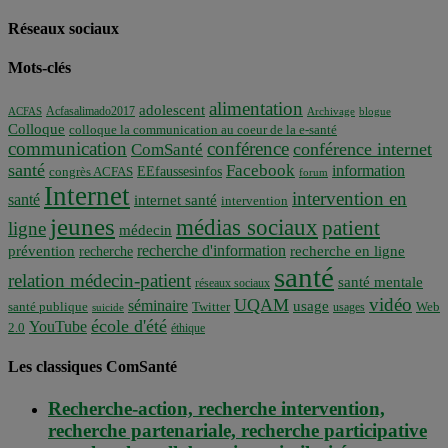
Réseaux sociaux
Mots-clés
alimentation
adolescent
Acfasalimado2017
ACFAS
Archivage
blogue
Colloque
colloque la communication au coeur de la e-santé
communication
conférence
conférence internet
ComSanté
santé
Facebook
information
EEfaussesinfos
congrès ACFAS
forum
Internet
intervention en
santé
internet santé
intervention
jeunes
médias sociaux
patient
ligne
médecin
recherche d'information
prévention
recherche en ligne
recherche
santé
relation médecin-patient
santé mentale
réseaux sociaux
vidéo
UQAM
séminaire
usage
santé publique
Twitter
usages
Web
suicide
école d'été
YouTube
2.0
éthique
Les classiques ComSanté
Recherche-action, recherche intervention,
recherche partenariale, recherche participative