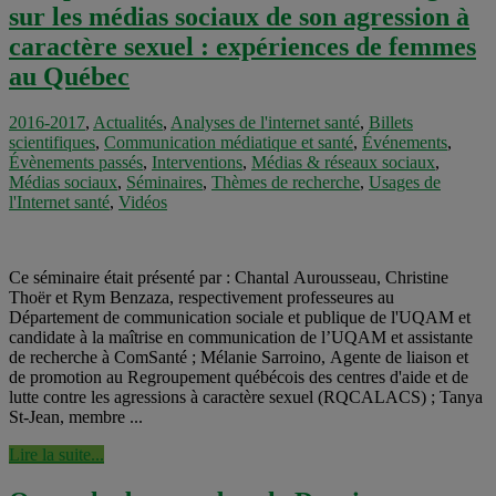
sur les médias sociaux de son agression à
caractère sexuel : expériences de femmes
au Québec
2016-2017
,
Actualités
,
Analyses de l'internet santé
,
Billets
scientifiques
,
Communication médiatique et santé
,
Événements
,
Évènements passés
,
Interventions
,
Médias & réseaux sociaux
,
Médias sociaux
,
Séminaires
,
Thèmes de recherche
,
Usages de
l'Internet santé
,
Vidéos
Ce séminaire était présenté par : Chantal Aurousseau, Christine
Thoër et Rym Benzaza, respectivement professeures au
Département de communication sociale et publique de l'UQAM et
candidate à la maîtrise en communication de l’UQAM et assistante
de recherche à ComSanté ; Mélanie Sarroino, Agente de liaison et
de promotion au Regroupement québécois des centres d'aide et de
lutte contre les agressions à caractère sexuel (RQCALACS) ; Tanya
St-Jean, membre ...
Lire la suite...