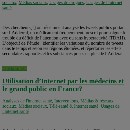
sociaux
,
Médias sociaux
,
Usages de drogues
,
Usages de l'Internet
santé
Des chercheurs[1] ont récemment analysé les tweets publics portant
sur l’Adderral, un médicament fréquemment prescrit pour soigner le
trouble du déficit de l’attention avec ou sans hyperactivité (TDAH).
L’objectif de l’étude : identifier les variations du nombre de tweets
dans le temps et selon les régions étudiées, et répertorier les effets
secondaires rapportés et les substances prises en plus de l’Adderall
...
Lire la suite...
Utilisation d’Internet par les médecins et
le grand public en France?
Analyses de l'internet santé
,
Interventions
,
Médias & réseaux
sociaux
,
Médias sociaux
,
Télé-santé & Internet santé
,
Usages de
l'Internet santé