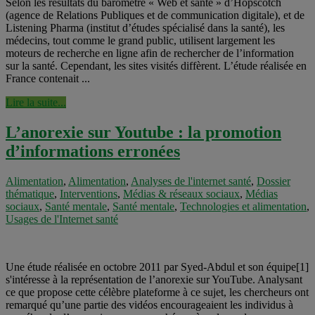
Selon les résultats du baromètre « Web et santé » d’Hopscotch
(agence de Relations Publiques et de communication digitale), et de
Listening Pharma (institut d’études spécialisé dans la santé), les
médecins, tout comme le grand public, utilisent largement les
moteurs de recherche en ligne afin de rechercher de l’information
sur la santé. Cependant, les sites visités diffèrent. L’étude réalisée en
France contenait ...
Lire la suite...
L’anorexie sur Youtube : la promotion
d’informations erronées
Alimentation
,
Alimentation
,
Analyses de l'internet santé
,
Dossier
thématique
,
Interventions
,
Médias & réseaux sociaux
,
Médias
sociaux
,
Santé mentale
,
Santé mentale
,
Technologies et alimentation
,
Usages de l'Internet santé
Une étude réalisée en octobre 2011 par Syed-Abdul et son équipe[1]
s'intéresse à la représentation de l’anorexie sur YouTube. Analysant
ce que propose cette célèbre plateforme à ce sujet, les chercheurs ont
remarqué qu’une partie des vidéos encourageaient les individus à