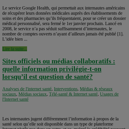
Le service Google Health, qui permettait aux internautes américains
de récupérer leurs données médicales auprès des établissements de
soins et des pharmacies qu’ils fréquentaient, pour se créer un dossier
médical personnalisé, sera fermé le 1er janvier prochain. Lancé en
2008, le service n’a pas séduit suffisamment d’internautes, le
nombre de comptes ouverts n’ayant d’ailleurs jamais été publié [1].
L’idée bien ...
Lire la suite...
Sites officiels ou médias collaboratifs :
quelle information privilégie-t-on
lorsqu’il est question de santé?
Analyses de l'internet santé
,
Interventions
,
Médias & réseaux
sociaux
,
Médias sociaux
,
Télé-santé & Internet santé
,
Usages de
l'Internet santé
Les internautes jugent différemment l’information à propos de la
santé selon qu’elle soit disponible dans un type de plateforme