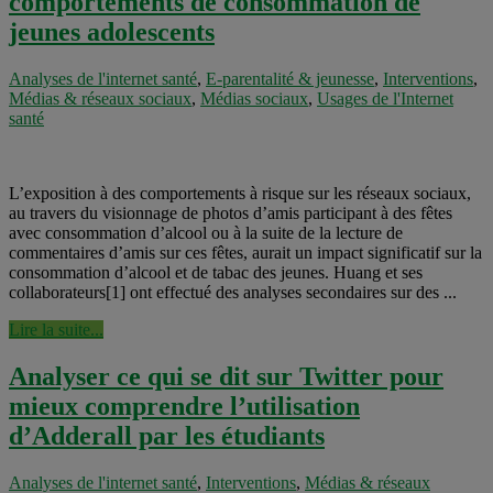
comportements de consommation de
jeunes adolescents
Analyses de l'internet santé
,
E-parentalité & jeunesse
,
Interventions
,
Médias & réseaux sociaux
,
Médias sociaux
,
Usages de l'Internet
santé
L’exposition à des comportements à risque sur les réseaux sociaux,
au travers du visionnage de photos d’amis participant à des fêtes
avec consommation d’alcool ou à la suite de la lecture de
commentaires d’amis sur ces fêtes, aurait un impact significatif sur la
consommation d’alcool et de tabac des jeunes. Huang et ses
collaborateurs[1] ont effectué des analyses secondaires sur des ...
Lire la suite...
Analyser ce qui se dit sur Twitter pour
mieux comprendre l’utilisation
d’Adderall par les étudiants
Analyses de l'internet santé
,
Interventions
,
Médias & réseaux