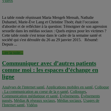
Vidéos
La table ronde réunissant Maria Mengeh Mensah, Nathalie
Duhamel, Marie-Ève Lang et Christine Thoër, était l’occasion
d'aborder et de refléchier à la question: Témoigner de son agression
sexuelle dans les médias sociaux : Quels enjeux pour les victimes ?
Cette table ronde s'est tenue dans le cadre de la semaine santé et
société qui s'est déroulée du 26 au 29 janvier 2015. Résumé:
Depuis ...
Lire la suite...
Communiquer avec d’autres patients
comme moi : les espaces d’échange en
ligne
Analyses de l'internet santé
,
Applications mobiles en santé
,
Colloque
- La communication au coeur de la e-santé
,
Colloques
,
Communication médiatique et santé
,
Événements
,
Évènements
passés
,
Médias & réseaux sociaux
,
Médias sociaux
,
Usages de
l'Internet santé
,
Vidéos