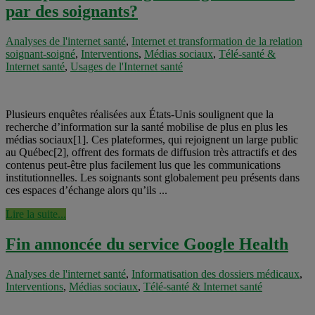
par des soignants?
Analyses de l'internet santé
,
Internet et transformation de la relation
soignant-soigné
,
Interventions
,
Médias sociaux
,
Télé-santé &
Internet santé
,
Usages de l'Internet santé
Plusieurs enquêtes réalisées aux États-Unis soulignent que la
recherche d’information sur la santé mobilise de plus en plus les
médias sociaux[1]. Ces plateformes, qui rejoignent un large public
au Québec[2], offrent des formats de diffusion très attractifs et des
contenus peut-être plus facilement lus que les communications
institutionnelles. Les soignants sont globalement peu présents dans
ces espaces d’échange alors qu’ils ...
Lire la suite...
Fin annoncée du service Google Health
Analyses de l'internet santé
,
Informatisation des dossiers médicaux
,
Interventions
,
Médias sociaux
,
Télé-santé & Internet santé