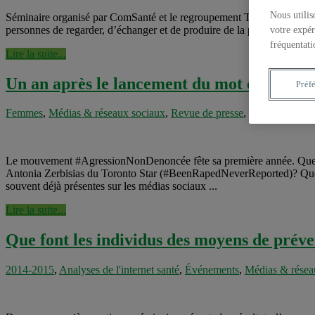
Nous utilis
Séminaire organisé par ComSanté et le regroupement Tic et santé Intern
personnes de regarder, d’échanger et de produire de la pornographie juv
votre expér
fréquentati
Lire la suite...
Un an après le lancement du mot clic #Agr
Préf
Femmes
,
Médias & réseaux sociaux
,
Revue de presse
,
Santé sexuelle
Le mouvement #AgressionNonDenoncée fête sa première année. Que res
Antonia Zerbisias du Toronto Star (#BeenRapedNeverReported)? Quelle
souvent déjà présentes sur les médias sociaux ...
Lire la suite...
Que font les individus des moyens de préve
2014-2015
,
Analyses de l'internet santé
,
Événements
,
Médias & résea