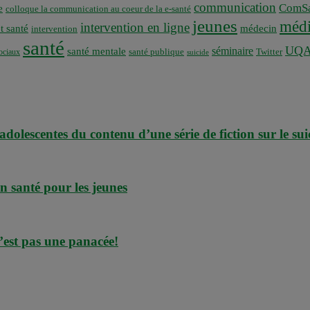
communication
ComSa
e
colloque la communication au coeur de la e-santé
jeunes
médi
intervention en ligne
t santé
médecin
intervention
santé
UQ
séminaire
santé mentale
santé publique
ociaux
Twitter
suicide
dolescentes du contenu d’une série de fiction sur le su
n santé pour les jeunes
n’est pas une panacée!