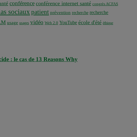
conférence
conférence internet santé
nté
congrès ACFAS
as sociaux
patient
recherche
prévention
recherche
vidéo
AM
école d'été
YouTube
usage
usages
Web 2.0
éthique
icide : le cas de 13 Reasons Why