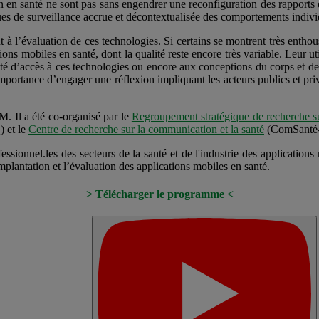
n en santé ne sont pas sans engendrer une reconfiguration des rapports en
sques de surveillance accrue et décontextualisée des comportements individ
 à l’évaluation de ces technologies. Si certains se montrent très enthou
tions mobiles en santé, dont la qualité reste encore très variable. Leur u
ité d’accès à ces technologies ou encore aux conceptions du corps et de 
l’importance d’engager une réflexion impliquant les acteurs publics et pr
. Il a été co-organisé par le
Regroupement stratégique de recherche su
 et le
Centre de recherche sur la communication et la santé
(ComSant
ofessionnel.les des secteurs de la santé et de l'industrie des application
mplantation et l’évaluation des applications mobiles en santé.
> Télécharger le programme <