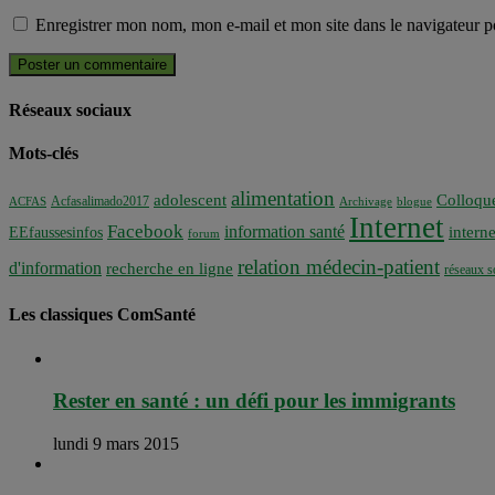
Enregistrer mon nom, mon e-mail et mon site dans le navigateur
Réseaux sociaux
Mots-clés
alimentation
adolescent
Colloqu
Acfasalimado2017
ACFAS
Archivage
blogue
Internet
Facebook
information santé
interne
EEfaussesinfos
forum
relation médecin-patient
d'information
recherche en ligne
réseaux s
Les classiques ComSanté
Rester en santé : un défi pour les immigrants
lundi 9 mars 2015