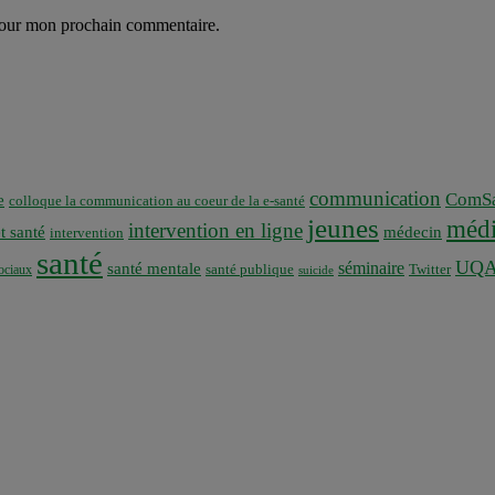
 pour mon prochain commentaire.
communication
ComSa
e
colloque la communication au coeur de la e-santé
jeunes
médi
intervention en ligne
t santé
médecin
intervention
santé
UQ
séminaire
santé mentale
santé publique
ociaux
Twitter
suicide