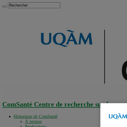
ComSanté Centre de recherche sur la comm
Historique de ComSanté
À propos
Productions