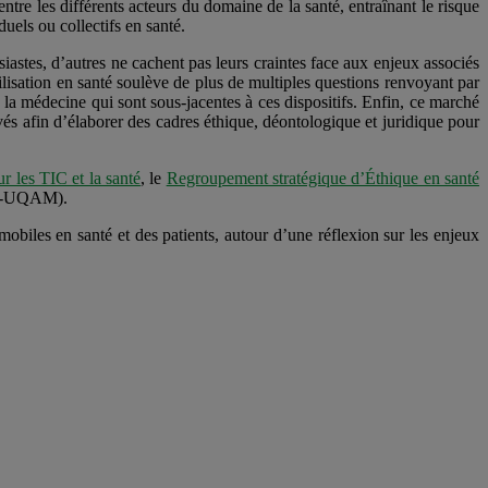
tre les différents acteurs du domaine de la santé, entraînant le risque
uels ou collectifs en santé.
siastes, d’autres ne cachent pas leurs craintes face aux enjeux associés
tilisation en santé soulève de plus de multiples questions renvoyant par
la médecine qui sont sous-jacentes à ces dispositifs. Enfin, ce marché
ivés afin d’élaborer des cadres éthique, déontologique et juridique pour
r les TIC et la santé
, le
Regroupement stratégique d’Éthique en santé
é-UQAM).
s mobiles en santé et des patients, autour d’une réflexion sur les enjeux