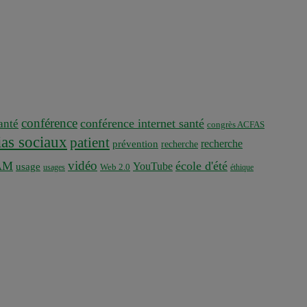
conférence
conférence internet santé
nté
congrès ACFAS
as sociaux
patient
recherche
prévention
recherche
vidéo
AM
école d'été
YouTube
usage
usages
Web 2.0
éthique