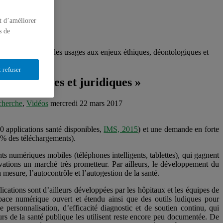
t d’améliorer
s de
biles en santé : des usages aux enjeux éthiques, déontologiques et
 refuser
ontologiques et juridiques »
cherche
,
Vidéos
mercredi 22 mars 2017
0 applications santé disponibles,
IMS, 2015
) et une demande en forte
50% des téléchargements).
s numériques mobiles (téléphones intelligents, tablettes), qui gagnent
ations un marché très prometteur. Par ailleurs, le développement du
 mesure, l’autocontrôle et l’autogestion de la santé.
plications sont d’ailleurs développées par les hôpitaux et les équipes de
 espace numérique ouvert et étendu ainsi que des outils ludiques pour
 personnalisation, d’efficacité diagnostic et de soutien continu, qui
eurs de la santé publique les utilisent reste encore peu documentée. De