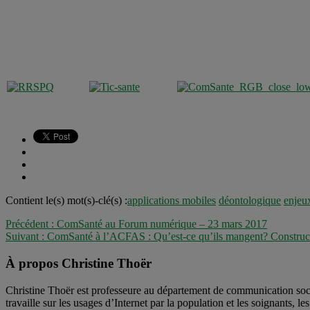
Contient le(s) mot(s)-clé(s) :
applications mobiles
déontologique
enjeu
Précédent :
ComSanté au Forum numérique – 23 mars 2017
Suivant :
ComSanté à l’ACFAS : Qu’est-ce qu’ils mangent? Constructio
À propos Christine Thoër
Christine Thoër est professeure au département de communication soci
travaille sur les usages d’Internet par la population et les soignants,