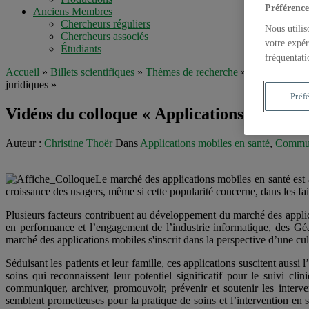
Préférence
Anciens Membres
Chercheurs réguliers
Nous utilis
Chercheurs associés
votre expér
Étudiants
fréquentati
Accueil
»
Billets scientifiques
»
Thèmes de recherche
»
Interventions
juridiques »
Préf
Vidéos du colloque « Applications mobiles e
Auteur :
Christine Thoër
Dans
Applications mobiles en santé
,
Communi
Le marché des applications mobiles en santé est 
croissance des usagers, même si cette popularité concerne, dans les fa
Plusieurs facteurs contribuent au développement du marché des applica
en performance et l’engagement de l’industrie informatique, des Gé
marché des applications mobiles s'inscrit dans la perspective d’une cult
Séduisant les patients et leur famille, ces applications suscitent aussi
soins qui reconnaissent leur potentiel significatif pour le suivi cl
communiquer, archiver, promouvoir, prévenir et soutenir les interven
semblent prometteuses pour la pratique de soins et l’intervention en s