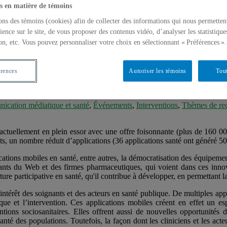
s en matière de témoins
ons des témoins (cookies) afin de collecter des informations qui nous permetten
ience sur le site, de vous proposer des contenus vidéo, d’analyser les statistique
on, etc. Vous pouvez personnaliser votre choix en sélectionnant « Préférences ».
»
Applications mobiles en santé
»
Vidéos du colloque « Applications mo
érences
Autoriser les témoins
Tout
n santé : des usages aux enjeux éthiques, dé
cation médiatique et santé
,
Événements
,
Interventions
,
Thèmes de re
actuellement en plein essor avec une offre foisonnante (plus de 160 00
its, un nombre réduit d’applications (36 applications santé ont généré 
tions mobiles en santé, entre autres, la démocratisation des équipement
ants du Web et des firmes pharmaceutiques, qui voient dans ces innov
ure participative en santé, qu'il contribue à développer, en permettant la
 l’intérêt des soignants et des acteurs en santé publique. De multiples ap
inique et l’intervention. Ces applications mobiles créent en effet un
tions sociosanitaires. Elles offrent aussi de nouvelles opportunités de
anté des populations. Toutefois, la façon dont les cliniciens et les act