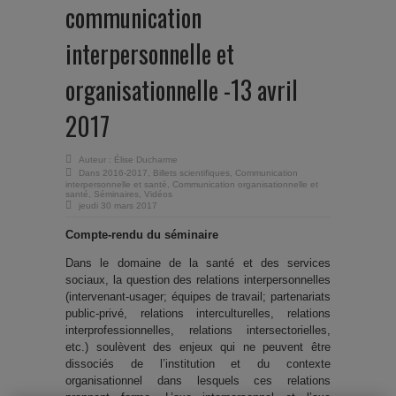
communication
interpersonnelle et
organisationnelle -13 avril
2017
Auteur :
Élise Ducharme
Dans
2016-2017
,
Billets scientifiques
,
Communication
interpersonnelle et santé
,
Communication organisationnelle et
santé
,
Séminaires
,
Vidéos
jeudi 30 mars 2017
Compte-rendu du séminaire
Dans le domaine de la santé et des services
sociaux, la question des relations interpersonnelles
(intervenant-usager; équipes de travail; partenariats
public-privé, relations interculturelles, relations
interprofessionnelles, relations intersectorielles,
etc.) soulèvent des enjeux qui ne peuvent être
dissociés de l’institution et du contexte
organisationnel dans lesquels ces relations