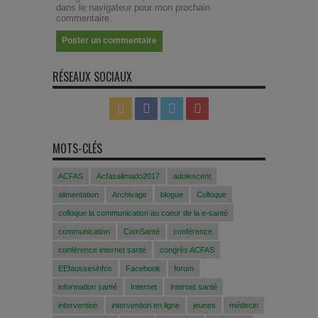
dans le navigateur pour mon prochain
commentaire.
RÉSEAUX SOCIAUX
MOTS-CLÉS
ACFAS
Acfasalimado2017
adolescent
alimentation
Archivage
blogue
Colloque
colloque la communication au coeur de la e-santé
communication
ComSanté
conférence
conférence internet santé
congrès ACFAS
EEfaussesinfos
Facebook
forum
information santé
Internet
internet santé
intervention
intervention en ligne
jeunes
médecin