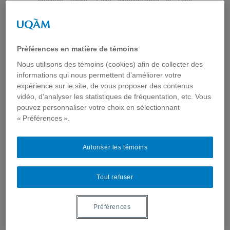
prennent forme. L’axe interpersonnel et l’axe
organisationnel sont donc intimement reliés l’un à
l’autre si l’on s’inscrit dans une perspective de
complexité. Cette présentation se veut une
réflexion collective sur les façons de croiser ces
Préférences en matière de témoins
deux axes de recherche dans le but de mieux
comprendre les pratiques tout en cherchant à les
Nous utilisons des témoins (cookies) afin de collecter des
améliorer.
informations qui nous permettent d’améliorer votre
expérience sur le site, de vous proposer des contenus
Conférencière
Marie-Emmanuelle Laquerre,
professeure au
vidéo, d’analyser les statistiques de fréquentation, etc. Vous
Département de communication sociale et publique
pouvez personnaliser votre choix en sélectionnant
de l'UQAM et membre de ComSanté.
« Préférences ».
Date :
Jeudi 13 avril 2017
Horaire : 12h30 à 13h45
(apportez votre lunch)
Autoriser les témoins
Lieu :
UQAM
, 405 rue Ste-Catherine Est, Pavillon
Judith-Jasmin,
local J-1200.
Tout refuser
Quelques éléments importants de la
présentation
Préférences
La communication organisationnelle