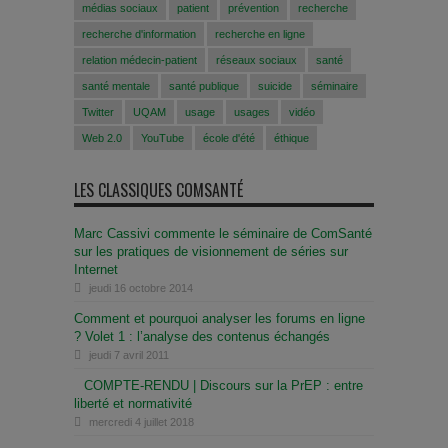
médias sociaux
patient
prévention
recherche
recherche d'information
recherche en ligne
relation médecin-patient
réseaux sociaux
santé
santé mentale
santé publique
suicide
séminaire
Twitter
UQAM
usage
usages
vidéo
Web 2.0
YouTube
école d'été
éthique
LES CLASSIQUES COMSANTÉ
Marc Cassivi commente le séminaire de ComSanté
sur les pratiques de visionnement de séries sur
Internet
jeudi 16 octobre 2014
Comment et pourquoi analyser les forums en ligne
? Volet 1 : l’analyse des contenus échangés
jeudi 7 avril 2011
COMPTE-RENDU | Discours sur la PrEP : entre
liberté et normativité
mercredi 4 juillet 2018