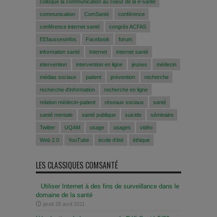
colloque la communication au coeur de la e-santé
communication
ComSanté
conférence
conférence internet santé
congrès ACFAS
EEfaussesinfos
Facebook
forum
information santé
Internet
internet santé
intervention
intervention en ligne
jeunes
médecin
médias sociaux
patient
prévention
recherche
recherche d'information
recherche en ligne
relation médecin-patient
réseaux sociaux
santé
santé mentale
santé publique
suicide
séminaire
Twitter
UQAM
usage
usages
vidéo
Web 2.0
YouTube
école d'été
éthique
LES CLASSIQUES COMSANTÉ
Utiliser Internet à des fins de surveillance dans le
domaine de la santé
jeudi 28 avril 2011