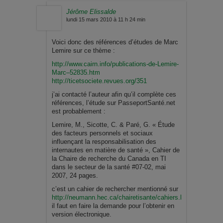
Jérôme Elissalde
lundi 15 mars 2010 à 11 h 24 min
Voici donc des références d’études de Marc
Lemire sur ce thème :
http://www.cairn.info/publications-de-Lemire-
Marc–52835.htm
http://ticetsociete.revues.org/351
j’ai contacté l’auteur afin qu’il complète ces
références, l’étude sur PasseportSanté.net
est probablement :
Lemire, M., Sicotte, C. & Paré, G. « Étude
des facteurs personnels et sociaux
influençant la responsabilisation des
internautes en matière de santé », Cahier de
la Chaire de recherche du Canada en TI
dans le secteur de la santé #07-02, mai
2007, 24 pages.
c’est un cahier de rechercher mentionné sur
http://neumann.hec.ca/chairetisante/cahiers.html
il faut en faire la demande pour l’obtenir en
version électronique.