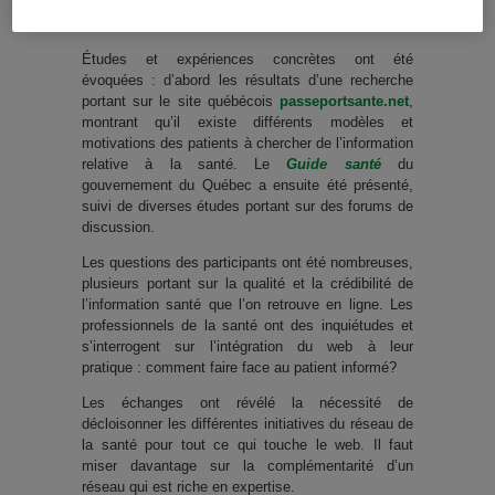
d’évaluation permettant d’étudier l’appropriation des
informations recueillies en ligne.
Études et expériences concrètes ont été
évoquées : d’abord les résultats d’une recherche
portant sur le site québécois
passeportsante.net
,
montrant qu’il existe différents modèles et
motivations des patients à chercher de l’information
relative à la santé. Le
Guide santé
du
gouvernement du Québec a ensuite été présenté,
suivi de diverses études portant sur des forums de
discussion.
Les questions des participants ont été nombreuses,
plusieurs portant sur la qualité et la crédibilité de
l’information santé que l’on retrouve en ligne. Les
professionnels de la santé ont des inquiétudes et
s’interrogent sur l’intégration du web à leur
pratique : comment faire face au patient informé?
Les échanges ont révélé la nécessité de
décloisonner les différentes initiatives du réseau de
la santé pour tout ce qui touche le web. Il faut
miser davantage sur la complémentarité d’un
réseau qui est riche en expertise.