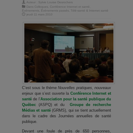
Auteur :
Sylvie Louise Desrochers
Dans
Colloques
,
Conférence Internet et santé
,
Événements
,
Évènements passés
,
Télé-santé & Internet santé
jeudi 11 mars 2010
C’est sous le thème
Nouvelles pratiques, nouveaux
enjeux
que s’est ouverte la
Conférence Internet et
santé
de l’
Association pour la santé publique du
Québec
(ASPQ) et du
Groupe de recherche
Médias et santé
(GRMS), qui se tient actuellement
dans le cadre des Journées annuelles de santé
publique.
Devant une foule de près de 650 personnes,