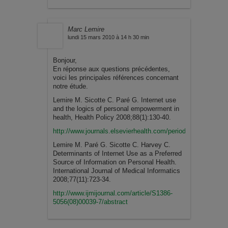
Marc Lemire
lundi 15 mars 2010 à 14 h 30 min
Bonjour,
En réponse aux questions précédentes,
voici les principales références concernant
notre étude.
Lemire M. Sicotte C. Paré G. Internet use
and the logics of personal empowerment in
health, Health Policy 2008;88(1):130-40.
http://www.journals.elsevierhealth.com/periodicals/heap/a
Lemire M. Paré G. Sicotte C. Harvey C.
Determinants of Internet Use as a Preferred
Source of Information on Personal Health.
International Journal of Medical Informatics
2008;77(11):723-34.
http://www.ijmijournal.com/article/S1386-
5056(08)00039-7/abstract