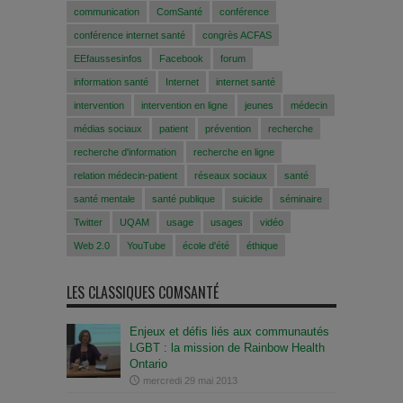
communication
ComSanté
conférence
conférence internet santé
congrès ACFAS
EEfaussesinfos
Facebook
forum
information santé
Internet
internet santé
intervention
intervention en ligne
jeunes
médecin
médias sociaux
patient
prévention
recherche
recherche d'information
recherche en ligne
relation médecin-patient
réseaux sociaux
santé
santé mentale
santé publique
suicide
séminaire
Twitter
UQAM
usage
usages
vidéo
Web 2.0
YouTube
école d'été
éthique
LES CLASSIQUES COMSANTÉ
Enjeux et défis liés aux communautés
LGBT : la mission de Rainbow Health
Ontario
mercredi 29 mai 2013