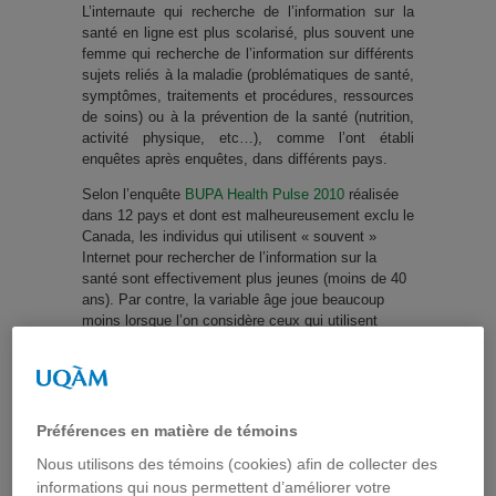
L’internaute qui recherche de l’information sur la
santé en ligne est plus scolarisé, plus souvent une
femme qui recherche de l’information sur différents
sujets reliés à la maladie (problématiques de santé,
symptômes, traitements et procédures, ressources
de soins) ou à la prévention de la santé (nutrition,
activité physique, etc…), comme l’ont établi
enquêtes après enquêtes, dans différents pays.
Selon l’enquête
BUPA Health Pulse 2010
réalisée
dans 12 pays et dont est malheureusement exclu le
Canada, les individus qui utilisent « souvent »
Internet pour rechercher de l’information sur la
santé sont effectivement plus jeunes (moins de 40
ans). Par contre, la variable âge joue beaucoup
moins lorsque l’on considère ceux qui utilisent
Internet « de temps en temps » pour la recherche
d’information santé en ligne, le recours à Internet
étant même plus élevé pour les groupes d’âge de
35 à 64 ans. La fréquence de recours à Internet
constitue donc une dimension très importante à
Préférences en matière de témoins
considérer. Or les enquêtes réalisées dans les
Nous utilisons des témoins (cookies) afin de collecter des
différents pays ont chacune leur échelle, ce qui ne
informations qui nous permettent d’améliorer votre
facilite pas les comparaisons.