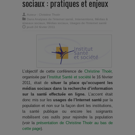
sociaux : pratiques et enjeux
Auteur :
Christine Thoër
Dans
Analyses de l'internet santé
,
Interventions
,
Médias &
réseaux sociaux
,
Médias sociaux
,
Usages de l'Internet santé
jeudi 24 février 2011
L’objectif de cette conférence de
Christine Thoër
,
organisée par l’
Institut Santé et société
le 16 février
2011, était de
situer la place qu’occupent les
médias sociaux dans la recherche d’information
sur la santé effectuée en ligne.
L’accent était
donc mis sur les
usages de l’Internet santé
par la
population et non sur la façon dont les institutions,
la santé publique ou encore les soignants
mobilisent ces outils pour rejoindre la population
(voir la
présentation de Christine Thoër au bas de
cette page
).