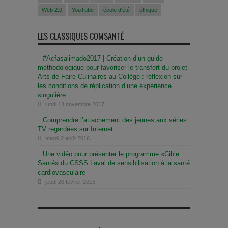
Web 2.0
YouTube
école d'été
éthique
LES CLASSIQUES COMSANTÉ
#Acfasalimado2017 | Création d’un guide
méthodologique pour favoriser le transfert du projet
Arts de Faire Culinaires au Collège : réflexion sur
les conditions de réplication d’une expérience
singulière
lundi 13 novembre 2017
Comprendre l’attachement des jeunes aux séries
TV regardées sur Internet
mardi 2 août 2016
Une vidéo pour présenter le programme «Cible
Santé» du CSSS Laval de sensibilisation à la santé
cardiovasculaire
jeudi 26 février 2015