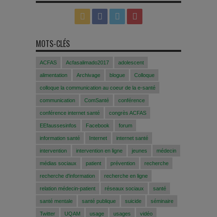
MOTS-CLÉS
ACFAS
Acfasalimado2017
adolescent
alimentation
Archivage
blogue
Colloque
colloque la communication au coeur de la e-santé
communication
ComSanté
conférence
conférence internet santé
congrès ACFAS
EEfaussesinfos
Facebook
forum
information santé
Internet
internet santé
intervention
intervention en ligne
jeunes
médecin
médias sociaux
patient
prévention
recherche
recherche d'information
recherche en ligne
relation médecin-patient
réseaux sociaux
santé
santé mentale
santé publique
suicide
séminaire
Twitter
UQAM
usage
usages
vidéo