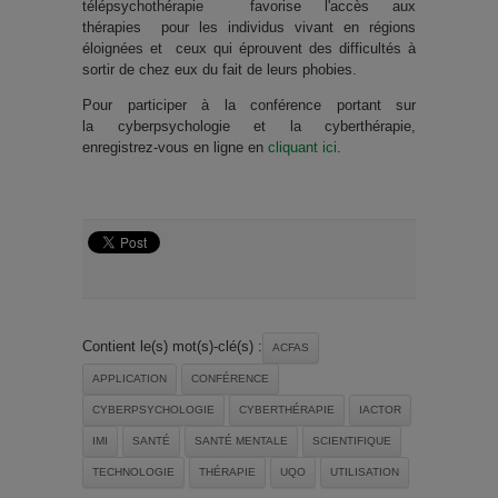
télépsychothérapie favorise l'accès aux
thérapies pour les individus vivant en régions
éloignées et ceux qui éprouvent des difficultés à
sortir de chez eux du fait de leurs phobies.
Pour participer à la conférence portant sur
la cyberpsychologie et la cyberthérapie,
enregistrez-vous en ligne en
cliquant ici
.
Contient le(s) mot(s)-clé(s) :
ACFAS
APPLICATION
CONFÉRENCE
CYBERPSYCHOLOGIE
CYBERTHÉRAPIE
IACTOR
IMI
SANTÉ
SANTÉ MENTALE
SCIENTIFIQUE
TECHNOLOGIE
THÉRAPIE
UQO
UTILISATION