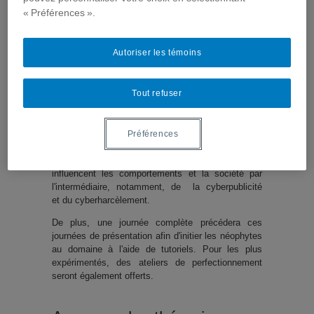
En deux volets
« Préférences ».
La première partie de l'événement sera centrée sur
les outils technologiques, tels que les jeux
Autoriser les témoins
vidéos, la robotique, Internet et la télésanté. Elle se
penchera également sur le diagnostic, l'évaluation
et la prévention des troubles mentaux et physiques,
Tout refuser
de même que sur les médias interactifs dans la
formation, l'éducation, la réadaptation et les
interventions thérapeutiques.
Préférences
La deuxième partie de l'événement traitera de la
manière dont les nouvelles technologies
influencent les comportements et la société par
l'intermédiaire, notamment, de la cyberpublicité
et du cyberharcèlement.
De plus, une journée complète précédera ces
journées de présentation afin d'initier les néophytes
au domaine à l'aide de tutoriels. Pour les plus
expérimentés, des ateliers de perfectionnement
seront également offerts.