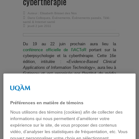
cyberthérapie
Auteur :
Elisabeth Brisset des Nos
Dans
Colloques
,
Événements
,
Évènements passés
,
Télé-
santé & Internet santé
jeudi 2 juin 2011
Du 19 au 22 juin prochain aura lieu la
conférence officielle de l'iACToR
portant sur la
cyberpsychologie et la cyberthérapie. Cette 16e
édition, intitulée : «
Evidence-Based Clinical
Applications of Information Technology
», aura lieu à
Gatineau et est organisée par l'Institut de média
interactif (IMI) et l'Université du Québec en
Outaouais (UQO).
Cet événement dure deux journées et demi et vise
à réunir un large panel de scientifiques issus des
Préférences en matière de témoins
domaines de la thérapie clinique, ainsi que des
Nous utilisons des témoins (cookies) afin de collecter des
sciences cognitives, sociales et informatiques, afin
informations qui nous permettent d’améliorer votre
de discuter de sujets liés à l'utilisation des
technologies avancées.
expérience sur le site, de vous proposer des contenus
vidéo, d’analyser les statistiques de fréquentation, etc. Vous
pouvez personnaliser votre choix en sélectionnant