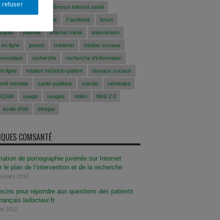
 refuser
conférence
conférence internet santé
CFAS
EEfaussesinfos
Facebook
forum
 santé
Internet
internet santé
intervention
 en ligne
jeunes
médecin
médias sociaux
prévention
recherche
recherche d'information
n ligne
relation médecin-patient
réseaux sociaux
anté mentale
santé publique
suicide
séminaire
UQAM
usage
usages
vidéo
Web 2.0
école d'été
éthique
SIQUES COMSANTÉ
tion de pornographie juvénile sur Internet
r le plan de l’intervention et de la recherche
9 mars 2016
cins pour répondre aux questions des patients
français ledocteur.fr
llet 2012