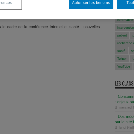
érences
Autoriser les témoins
Tout
ComSanté
 adjoint au
Département d’administration de la santé
et
anté publique de l’Université de Montréal (IRSPUM), portant
congrès A
t et de la population en matière de santé.
information
s le cadre de la conférence Internet et santé : nouvelles
intervention
patient
recherche e
santé
s
Twitter
YouTube
LES CLAS
Consomma
: enjeux su
mercredi 
Des méde
sur le site 
lundi 9 jui