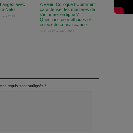
Échangez avec
À venir: Colloque I Comment
ira Neto
caractériser les manières de
s’informer en ligne ?
 mars 2019
Questions de méthodes et
enjeux de connaissance
lundi 15 octobre 2018
mps requis sont surlignés
*