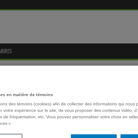
MBRES
RÉSEAUX 
»
Colloques
»
De quelles manières Internet permet-il
matière de santé?
ces en matière de témoins
et permet-il l’empowerment du
sons des témoins (cookies) afin de collecter des informations qui nous 
MOTS-CLÉ
en matière de santé?
r votre expérience sur le site, de vous proposer des contenus vidéo, d’
es de fréquentation, etc. Vous pouvez personnaliser votre choix en séle
ACFAS
nces ».
Archivage
ts
,
Évènements passés
,
Télé-santé & Internet santé
,
Vidéos
colloque la