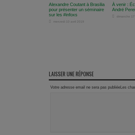
Alexandre Coutant à Brasilia
À venir : 
pour présenter un séminaire
André Pere
sur les #infoxs
dimanche 17
mercredi 10 avril 2019
LAISSER UNE RÉPONSE
Votre adresse email ne sera pas publiéeLes cha