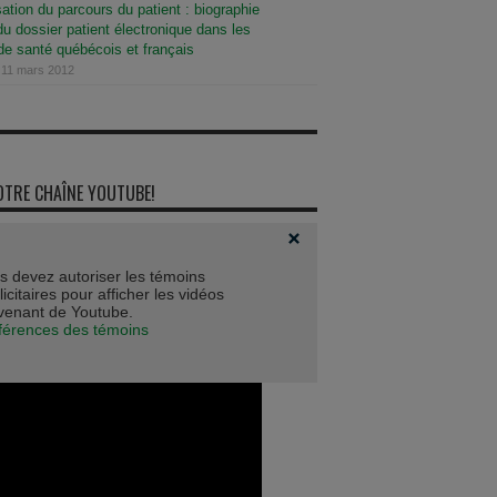
sation du parcours du patient : biographie
du dossier patient électronique dans les
e santé québécois et français
 11 mars 2012
OTRE CHAÎNE YOUTUBE!
s devez autoriser les témoins
icitaires pour afficher les vidéos
venant de Youtube.
férences des témoins