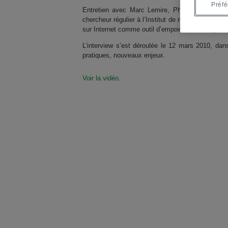
Préf
Entretien avec Marc Lemire, Ph. D., chercheur
chercheur régulier à l’Institut de recherche en s
sur Internet comme outil d’empowerment du patien
L’interview s’est déroulée le 12 mars 2010, dan
pratiques, nouveaux enjeux.
Voir la vidéo.