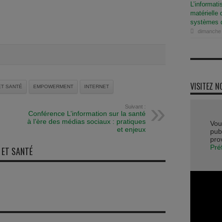
L’informati
matérielle 
systèmes d
dimanche
VISITEZ N
ET SANTÉ
EMPOWERMENT
INTERNET
Suivant :
Conférence L’information sur la santé
à l’ère des médias sociaux : pratiques
Vou
et enjeux
publ
pro
Pré
 ET SANTÉ