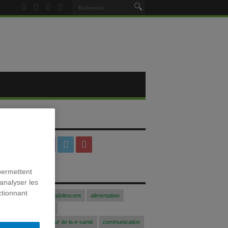
SOCIAUX
permettent
S
analyser les
ctionnant
Acfasalimado2017
adolescent
alimentation
blogue
Colloque
 communication au coeur de la e-santé
communication