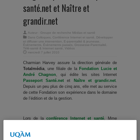
santé.net et Naître et
grandir.net
Auteur :
Groupe de recherche Médias et santé
Dans
Colloques
,
Conférence Internet et santé
,
Développer
et diffuser une intervention
,
E-parentalité & jeunesse
,
Événements
,
Évènements passés
,
Grossesse-Parentalité
,
Télé-santé & Internet santé
,
Vidéos
mercredi 7 juillet 2010
Charmian Harvey assure la direction générale de
Totalmédia
, une filiale de la
Fondation Lucie et
André Chagnon
, qui édite les sites Internet
Passeport Santé.net
et
Naître et grandir.net
.
Depuis un peu plus de cinq ans, elle met au service
de cette Fondation son expérience dans le domaine
de l’édition et de la gestion.
Lors de la
conférence Internet et santé
, Mme
Harvey a présenté un survol des expériences et
des apprentissages chez
Totalmédia
, concernant
les pratiques dans l'
édition des sites Web