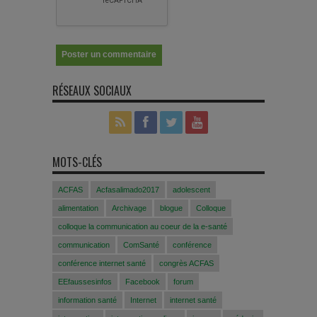
RÉSEAUX SOCIAUX
MOTS-CLÉS
ACFAS
Acfasalimado2017
adolescent
alimentation
Archivage
blogue
Colloque
colloque la communication au coeur de la e-santé
communication
ComSanté
conférence
conférence internet santé
congrès ACFAS
EEfaussesinfos
Facebook
forum
information santé
Internet
internet santé