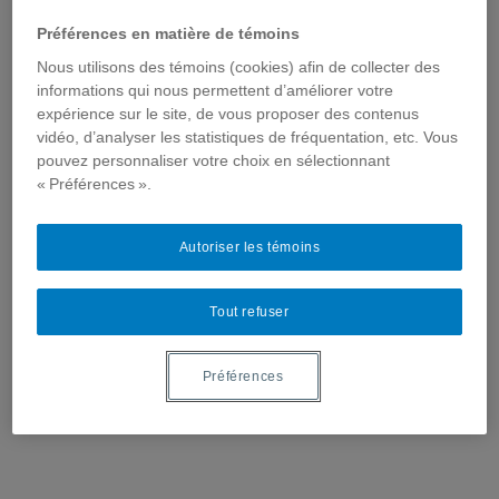
destinés au grand public.
Préférences en matière de témoins
Nous utilisons des témoins (cookies) afin de collecter des
informations qui nous permettent d’améliorer votre
expérience sur le site, de vous proposer des contenus
Voici la vidéo de sa conférence ainsi que
vidéo, d’analyser les statistiques de fréquentation, etc. Vous
sa présentation visuelle.
pouvez personnaliser votre choix en sélectionnant
« Préférences ».
Autoriser les témoins
Tout refuser
Préférences