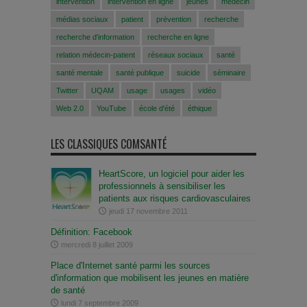
intervention
intervention en ligne
jeunes
médecin
médias sociaux
patient
prévention
recherche
recherche d'information
recherche en ligne
relation médecin-patient
réseaux sociaux
santé
santé mentale
santé publique
suicide
séminaire
Twitter
UQAM
usage
usages
vidéo
Web 2.0
YouTube
école d'été
éthique
LES CLASSIQUES COMSANTÉ
HeartScore, un logiciel pour aider les
professionnels à sensibiliser les
patients aux risques cardiovasculaires
jeudi 17 novembre 2011
Définition: Facebook
mercredi 8 juillet 2009
Place d'Internet santé parmi les sources
d'information que mobilisent les jeunes en matière
de santé
lundi 7 septembre 2009