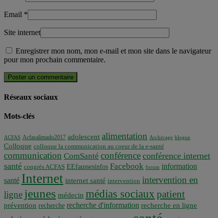
Email
*
Site internet
Enregistrer mon nom, mon e-mail et mon site dans le navigateur
pour mon prochain commentaire.
Réseaux sociaux
Mots-clés
alimentation
adolescent
Acfasalimado2017
ACFAS
Archivage
blogue
Colloque
colloque la communication au coeur de la e-santé
communication
conférence
conférence internet
ComSanté
santé
Facebook
information
EEfaussesinfos
congrès ACFAS
forum
Internet
intervention en
santé
internet santé
intervention
jeunes
médias sociaux
patient
ligne
médecin
recherche d'information
prévention
recherche en ligne
recherche