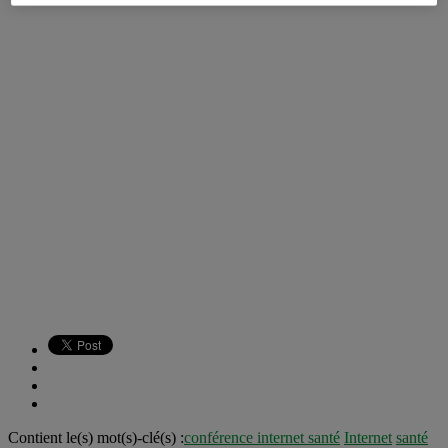
Contient le(s) mot(s)-clé(s) :
conférence internet santé
Internet
santé