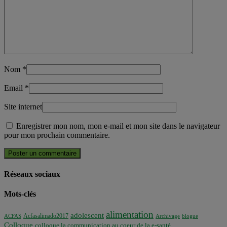
Nom
*
Email
*
Site internet
Enregistrer mon nom, mon e-mail et mon site dans le navigateur
pour mon prochain commentaire.
Réseaux sociaux
Mots-clés
alimentation
adolescent
Acfasalimado2017
ACFAS
Archivage
blogue
Colloque
colloque la communication au coeur de la e-santé