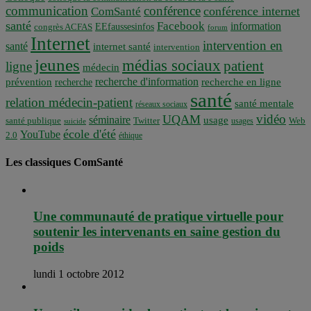
communication
conférence
conférence internet
ComSanté
santé
Facebook
information
EEfaussesinfos
congrès ACFAS
forum
Internet
intervention en
santé
internet santé
intervention
jeunes
médias sociaux
patient
ligne
médecin
recherche d'information
prévention
recherche en ligne
recherche
santé
relation médecin-patient
santé mentale
réseaux sociaux
vidéo
UQAM
séminaire
usage
santé publique
Twitter
usages
Web
suicide
école d'été
YouTube
2.0
éthique
Les classiques ComSanté
Une communauté de pratique virtuelle pour
soutenir les intervenants en saine gestion du
poids
lundi 1 octobre 2012