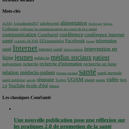
Mots-clés
alimentation
adolescent
Acfasalimado2017
ACFAS
Archivage
blogue
Colloque
colloque la communication au coeur de la e-santé
communication
conférence
conférence internet
ComSanté
santé
Facebook
information
EEfaussesinfos
congrès ACFAS
forum
Internet
intervention en
santé
internet santé
intervention
jeunes
médias sociaux
patient
ligne
médecin
recherche d'information
prévention
recherche en ligne
recherche
santé
relation médecin-patient
santé mentale
réseaux sociaux
vidéo
UQAM
séminaire
usage
santé publique
Twitter
usages
Web
suicide
école d'été
YouTube
2.0
éthique
Les classiques ComSanté
Une nouvelle publication pose une réflexion sur
les pratiques 2.0 de promotion de la santé