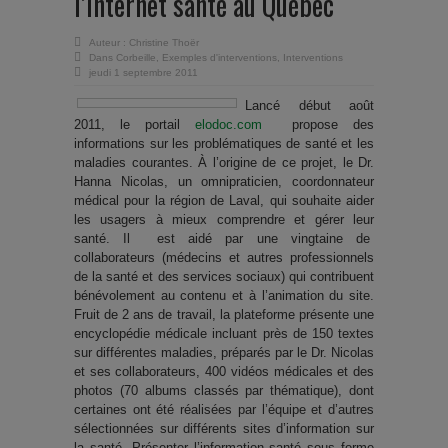
l’Internet santé au Québec
Auteur :
Christine Thoër
Dans
Corbeille
,
Exemples d'interventions
,
Interventions
jeudi 1 septembre 2011
Lancé début août
2011, le portail
elodoc.com
propose des
informations sur les problématiques de santé et les
maladies courantes. À l’origine de ce projet, le Dr.
Hanna Nicolas, un omnipraticien, coordonnateur
médical pour la région de Laval, qui souhaite aider
les usagers à mieux comprendre et gérer leur
santé. Il est aidé par une vingtaine de
collaborateurs (médecins et autres professionnels
de la santé et des services sociaux) qui contribuent
bénévolement au contenu et à l’animation du site.
Fruit de 2 ans de travail, la plateforme présente une
encyclopédie médicale incluant près de 150 textes
sur différentes maladies, préparés par le Dr. Nicolas
et ses collaborateurs, 400 vidéos médicales et des
photos (70 albums classés par thématique), dont
certaines ont été réalisées par l’équipe et d’autres
sélectionnées sur différents sites d’information sur
la santé. Présenter l’information santé sous forme