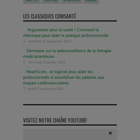
Web 2.0
YouTube
école d'été
éthique
LES CLASSIQUES COMSANTÉ
Argumenter pour la santé ! Comment la
rhétorique peut aider la pratique professionnelle
vendredi 18 septembre 2015
Séminaire sur la websurveillance de la thérapie
médicamenteuse
mercredi 23 janvier 2019
HeartScore, un logiciel pour aider les
professionnels à sensibiliser les patients aux
risques cardiovasculaires
jeudi 17 novembre 2011
VISITEZ NOTRE CHAÎNE YOUTUBE!