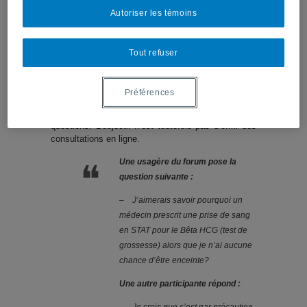
forums au sein desquels les usagers peuvent poser
Autoriser les témoins
des questions et interagir avec d’autres usagers,
tout en sachant que l’équipe Elodoc «veille». Ces
espaces sont en effet modérés par les membres de
Tout refuser
l’équipe, qui confirment les réponses qui sont
pertinentes (comme dans l’extrait suivant), les
corrigent si l’information qui circule est erronée,
Préférences
orientent les usagers vers des ressources
pertinentes, ou encore répondent à certaines
questions. L’objectif n’est toutefois pas d’offrir des
consultations en ligne.
Une usagère du forum pose la
question suivante :
–
J’aimerais savoir pourquoi un
médecin prescrit une prise de sang
en STAT pour le Bêta HCG (test de
grossesse) alors que je n’ai aucune
chance d’être enceinte?
Une autre participante répond :