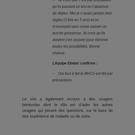
–
Je crois que c’est par précaution
qu’ils passent ce test en l’absence
de règles. Moi je n’avais jamais mes
règles (3 fois en 5 ans) et on
m’envoyait sans cesse passer un
test de grossesse. Je crois qu’ils
doivent s’en assurer pour éliminer
toutes les possibilités. Bonne
chance.
L’équipe Elodoc confirme :
–
Oui tout à fait le BHCG est fait par
précautions.
Le site a également recours à des usagers
bénévoles dont le rôle est d’aider les autres
usagers qui posent des questions, sur la base de
leur expérience de maladie ou de soins.