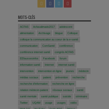
MOTS-CLÉS
ACFAS
Acfasalimado2017
adolescent
alimentation
Archivage
blogue
Colloque
colloque la communication au coeur de la e-santé
communication
ComSanté
conférence
conférence internet santé
congrès ACFAS
EEfaussesinfos
Facebook
forum
information santé
Internet
internet santé
intervention
intervention en ligne
jeunes
médecin
médias sociaux
patient
prévention
recherche
recherche d'information
recherche en ligne
relation médecin-patient
réseaux sociaux
santé
santé mentale
santé publique
suicide
séminaire
Twitter
UQAM
usage
usages
vidéo