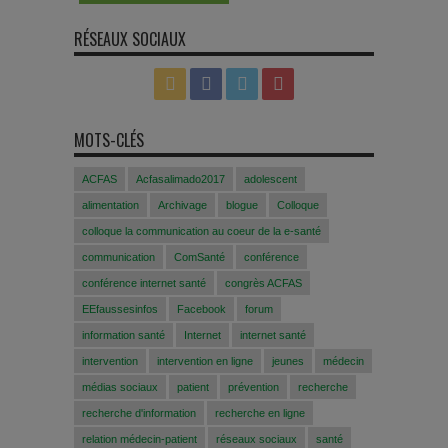
RÉSEAUX SOCIAUX
MOTS-CLÉS
ACFAS
Acfasalimado2017
adolescent
alimentation
Archivage
blogue
Colloque
colloque la communication au coeur de la e-santé
communication
ComSanté
conférence
conférence internet santé
congrès ACFAS
EEfaussesinfos
Facebook
forum
information santé
Internet
internet santé
intervention
intervention en ligne
jeunes
médecin
médias sociaux
patient
prévention
recherche
recherche d'information
recherche en ligne
relation médecin-patient
réseaux sociaux
santé