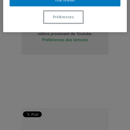
Tout refuser
Pour visionner la suite de la conférence
cliquez ici
!
Préférences
Vous devez autoriser les témoins
publicitaires pour afficher les
vidéos provenant de Youtube.
Préférences des témoins