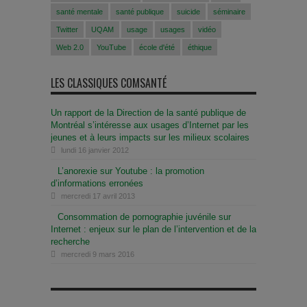
santé mentale
santé publique
suicide
séminaire
Twitter
UQAM
usage
usages
vidéo
Web 2.0
YouTube
école d'été
éthique
LES CLASSIQUES COMSANTÉ
Un rapport de la Direction de la santé publique de
Montréal s’intéresse aux usages d’Internet par les
jeunes et à leurs impacts sur les milieux scolaires
lundi 16 janvier 2012
L’anorexie sur Youtube : la promotion
d’informations erronées
mercredi 17 avril 2013
Consommation de pornographie juvénile sur
Internet : enjeux sur le plan de l’intervention et de la
recherche
mercredi 9 mars 2016