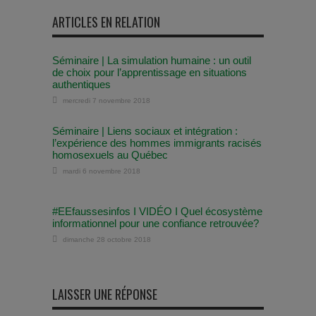
ARTICLES EN RELATION
Séminaire | La simulation humaine : un outil
de choix pour l’apprentissage en situations
authentiques
mercredi 7 novembre 2018
Séminaire | Liens sociaux et intégration :
l’expérience des hommes immigrants racisés
homosexuels au Québec
mardi 6 novembre 2018
#EEfaussesinfos I VIDÉO I Quel écosystème
informationnel pour une confiance retrouvée?
dimanche 28 octobre 2018
LAISSER UNE RÉPONSE