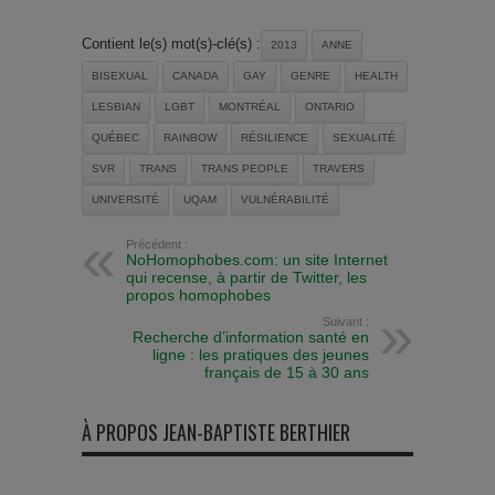
Contient le(s) mot(s)-clé(s) :
2013
ANNE
BISEXUAL
CANADA
GAY
GENRE
HEALTH
LESBIAN
LGBT
MONTRÉAL
ONTARIO
QUÉBEC
RAINBOW
RÉSILIENCE
SEXUALITÉ
SVR
TRANS
TRANS PEOPLE
TRAVERS
UNIVERSITÉ
UQAM
VULNÉRABILITÉ
Précédent :
NoHomophobes.com: un site Internet
qui recense, à partir de Twitter, les
propos homophobes
Suivant :
Recherche d’information santé en
ligne : les pratiques des jeunes
français de 15 à 30 ans
À PROPOS JEAN-BAPTISTE BERTHIER