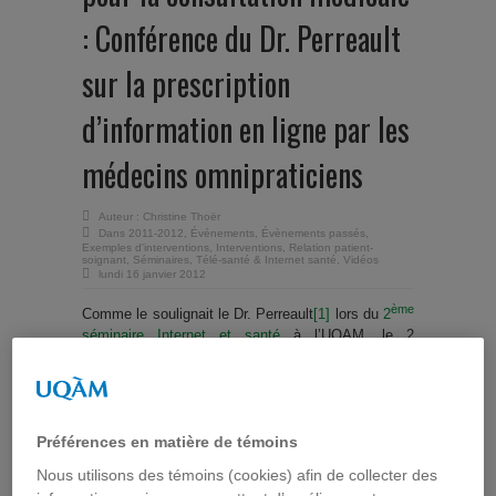
: Conférence du Dr. Perreault
sur la prescription
d’information en ligne par les
médecins omnipraticiens
Auteur :
Christine Thoër
Dans
2011-2012
,
Événements
,
Évènements passés
,
Exemples d'interventions
,
Interventions
,
Relation patient-
soignant
,
Séminaires
,
Télé-santé & Internet santé
,
Vidéos
lundi 16 janvier 2012
ème
Comme le soulignait le Dr. Perreault
[1]
lors du
2
séminaire Internet et santé
à l’UQAM, le 2
décembre 2011, la demande d’informations
relatives aux pathologies et à leur gestion est à
l’origine de bien des consultations médicales. Or
les médecins ont peu de temps à consacrer à cette
mission et ne savent pas toujours comment rendre
Préférences en matière de témoins
accessibles les connaissances médicales. De son
Nous utilisons des témoins (cookies) afin de collecter des
côté, le patient n’est pas toujours à l’aise à poser