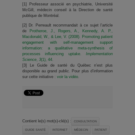
[1] Professeur associé en psychiatrie, Université
McGill, médecin conseil à la Direction de santé
publique de Montréal.
[2] Dr. Perreault recommandait à ce sujet l’article
de
Protheroe, J., Rogers, A., Kennedy, A. P.,
Macdonald, W., & Lee, V. (2008). Promoting patient
engagement with self-management support
information: a qualitative meta-synthesis of
processes influencing uptake.
Implementation
Science
,
3
(1), 44
.
[3] Le Guide de santé du Québec n’est plus
disponible au grand public. Pour plus d’information
sur cette initiative :
voir la vidéo
.
Contient le(s) mot(s)-clé(s) :
CONSULTATION
GUIDE SANTÉ
INTERNET
MÉDECIN
PATIENT