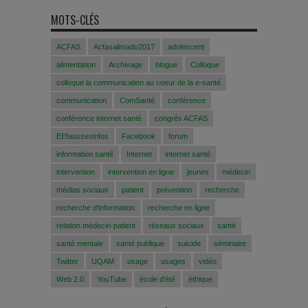
MOTS-CLÉS
ACFAS
Acfasalimado2017
adolescent
alimentation
Archivage
blogue
Colloque
colloque la communication au coeur de la e-santé
communication
ComSanté
conférence
conférence internet santé
congrès ACFAS
EEfaussesinfos
Facebook
forum
information santé
Internet
internet santé
intervention
intervention en ligne
jeunes
médecin
médias sociaux
patient
prévention
recherche
recherche d'information
recherche en ligne
relation médecin-patient
réseaux sociaux
santé
santé mentale
santé publique
suicide
séminaire
Twitter
UQAM
usage
usages
vidéo
Web 2.0
YouTube
école d'été
éthique