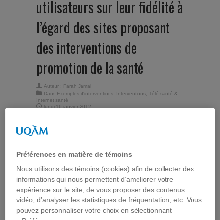
utilisateurs sur leur fidélité à
l’égard des sites proposant
des interventions de
promotion de la santé
Auteur :
Farah Jamal
Dans
Exemples d'interventions
,
Interventions
,
Télé-santé &
Internet santé
lundi 16 janvier 2012
Différentes études ont
montré que les interventions en ligne de prévention
de la santé pouvaient être efficaces. Toutefois,
Préférences en matière de témoins
l’utilisation effective de l’intervention par les
groupes ciblés demeure faible. Dans une étude
Nous utilisons des témoins (cookies) afin de collecter des
récente, Crutzen et ses collègues
[1]
se sont
informations qui nous permettent d’améliorer votre
intéressés aux perceptions des internautes qui
expérience sur le site, de vous proposer des contenus
favorisent leur fidélité à des sites proposant des
vidéo, d’analyser les statistiques de fréquentation, etc. Vous
interventions de promotion de la santé.
pouvez personnaliser votre choix en sélectionnant
L’objectif de cette étude, réalisée par une équipe