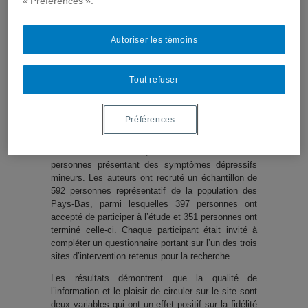
« Préférences ».
des Pays-Bas, était de comprendre pourquoi les
internautes reviennent ou non sur un site proposant
une intervention en santé publique et le
Autoriser les témoins
recommandent ou non dans leur entourage et de
proposer des concepts théorique pour appréhender
la fidélité à une intervention en ligne.
Tout refuser
L’étude portait sur 3 interventions de promotion de
la santé, ciblant un public général. La première
Préférences
portait sur la prévention des blessures liées au
sport, la deuxième sur la diminution de la
consommation d’alcool, et la dernière visait les
personnes présentant des symptômes dépressifs
mineurs. Les auteurs ont recruté un échantillon de
592 personnes représentatif de la population des
Pays-Bas, parmi lesquelles 397 personnes ont
accepté de participer à l’étude et 351 personnes ont
terminé celle-ci. Chaque participant était invité à
compléter un questionnaire portant sur l’un des trois
sites d’intervention retenus pour la recherche.
Les résultats démontrent que la qualité de
l’information et le plaisir de circuler sur le site sont
deux variables qui ont un effet positif sur la fidélité