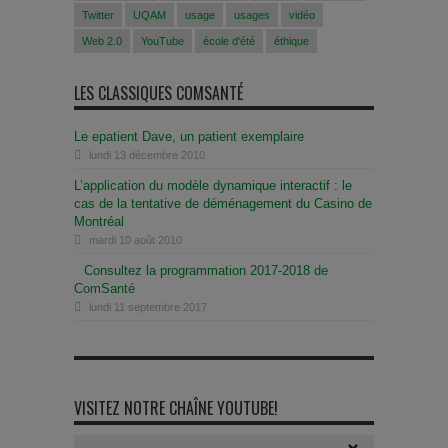
Twitter
UQAM
usage
usages
vidéo
Web 2.0
YouTube
école d'été
éthique
LES CLASSIQUES COMSANTÉ
Le epatient Dave, un patient exemplaire
lundi 13 décembre 2010
L’application du modèle dynamique interactif : le
cas de la tentative de déménagement du Casino de
Montréal
mardi 10 août 2010
Consultez la programmation 2017-2018 de
ComSanté
lundi 11 septembre 2017
VISITEZ NOTRE CHAÎNE YOUTUBE!