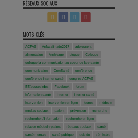
RÉSEAUX SOCIAUX
MOTS-CLÉS
ACFAS
Acfasalimado2017
adolescent
alimentation
Archivage
blogue
Colloque
colloque la communication au coeur de la e-santé
communication
ComSanté
conférence
conférence internet santé
congrès ACFAS
EEfaussesinfos
Facebook
forum
information santé
Internet
internet santé
intervention
intervention en ligne
jeunes
médecin
médias sociaux
patient
prévention
recherche
recherche d'information
recherche en ligne
relation médecin-patient
réseaux sociaux
santé
santé mentale
santé publique
suicide
séminaire