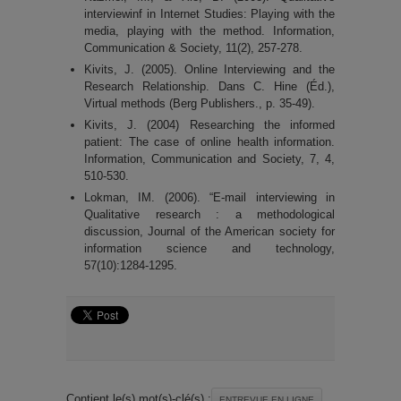
interviewinf in Internet Studies: Playing with the
media, playing with the method. Information,
Communication & Society, 11(2), 257-278.
Kivits, J. (2005). Online Interviewing and the
Research Relationship. Dans C. Hine (Éd.),
Virtual methods (Berg Publishers., p. 35-49).
Kivits, J. (2004) Researching the informed
patient: The case of online health information.
Information, Communication and Society, 7, 4,
510-530.
Lokman, IM. (2006). “E-mail interviewing in
Qualitative research : a methodological
discussion, Journal of the American society for
information science and technology,
57(10):1284-1295.
Contient le(s) mot(s)-clé(s) :
ENTREVUE EN LIGNE