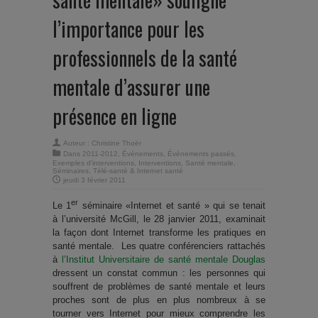
l’importance pour les
professionnels de la santé
mentale d’assurer une
présence en ligne
Auteur :
Christine Thoër
Dans
2011-2012
,
Événements
,
Évènements passés
,
Exemples d'interventions
,
Interventions
,
Santé mentale
,
Séminaires
,
Télé-santé & Internet santé
jeudi 3 février 2011
er
Le 1
séminaire «Internet et santé » qui se tenait
à l’université McGill, le 28 janvier 2011, examinait
la façon dont Internet transforme les pratiques en
santé mentale. Les quatre conférenciers rattachés
à
l’Institut Universitaire de santé mentale Douglas
dressent un constat commun : les personnes qui
souffrent de problèmes de santé mentale et leurs
proches sont de plus en plus nombreux à se
tourner vers Internet pour mieux comprendre les