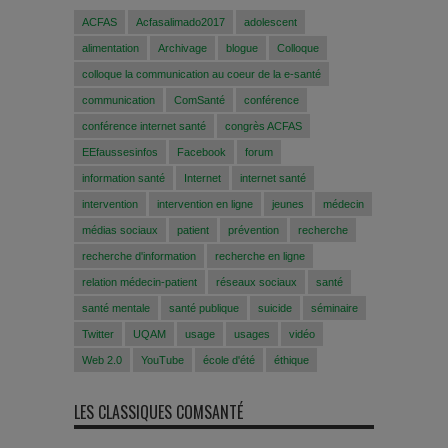
ACFAS
Acfasalimado2017
adolescent
alimentation
Archivage
blogue
Colloque
colloque la communication au coeur de la e-santé
communication
ComSanté
conférence
conférence internet santé
congrès ACFAS
EEfaussesinfos
Facebook
forum
information santé
Internet
internet santé
intervention
intervention en ligne
jeunes
médecin
médias sociaux
patient
prévention
recherche
recherche d'information
recherche en ligne
relation médecin-patient
réseaux sociaux
santé
santé mentale
santé publique
suicide
séminaire
Twitter
UQAM
usage
usages
vidéo
Web 2.0
YouTube
école d'été
éthique
LES CLASSIQUES COMSANTÉ