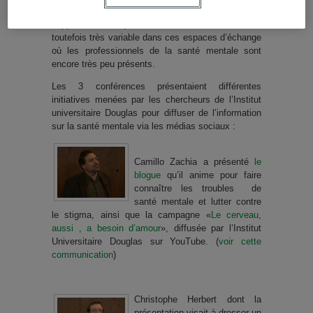
de véritables communautés offrant information et
support. La qualité de l’information semble
toutefois très variable dans ces espaces d’échange
où les professionnels de la santé mentale sont
encore très peu présents.
Les 3 conférences présentaient différentes
initiatives menées par les chercheurs de l’Institut
universitaire Douglas pour diffuser de l’information
sur la santé mentale via les médias sociaux :
Camillo Zachia a présenté
le
blogue
qu’il anime pour faire
connaître les troubles de
santé mentale et lutter contre
le stigma, ainsi que la campagne «
Le cerveau,
aussi , a besoin d’amour
», diffusée par l’Institut
Universitaire Douglas sur YouTube. (
voir cette
communication
)
Christophe Herbert dont la
présentation visait à dresser un