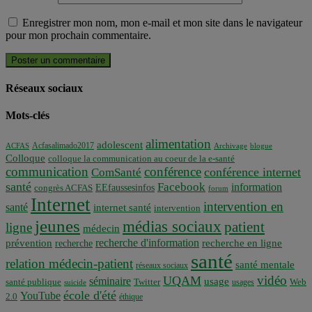
Enregistrer mon nom, mon e-mail et mon site dans le navigateur
pour mon prochain commentaire.
Réseaux sociaux
Mots-clés
alimentation
adolescent
Acfasalimado2017
ACFAS
Archivage
blogue
Colloque
colloque la communication au coeur de la e-santé
communication
conférence
conférence internet
ComSanté
santé
Facebook
information
EEfaussesinfos
congrès ACFAS
forum
Internet
intervention en
santé
internet santé
intervention
jeunes
médias sociaux
patient
ligne
médecin
recherche d'information
prévention
recherche en ligne
recherche
santé
relation médecin-patient
santé mentale
réseaux sociaux
vidéo
UQAM
séminaire
usage
santé publique
Twitter
usages
Web
suicide
école d'été
YouTube
2.0
éthique