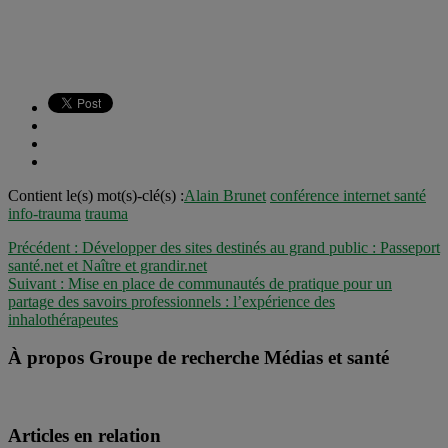
Contient le(s) mot(s)-clé(s) :
Alain Brunet
conférence internet santé
info-trauma
trauma
Précédent :
Développer des sites destinés au grand public : Passeport
santé.net et Naître et grandir.net
Suivant :
Mise en place de communautés de pratique pour un
partage des savoirs professionnels : l’expérience des
inhalothérapeutes
À propos Groupe de recherche Médias et santé
Articles en relation