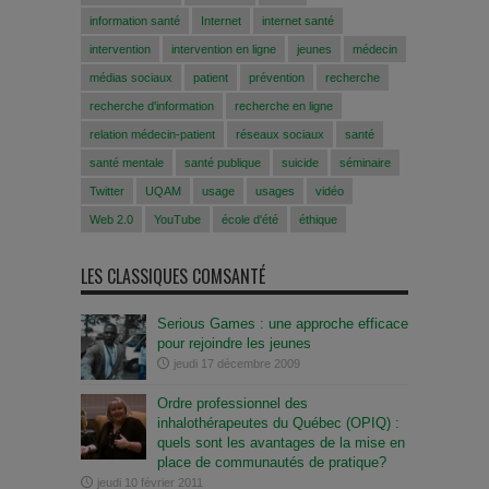
information santé
Internet
internet santé
intervention
intervention en ligne
jeunes
médecin
médias sociaux
patient
prévention
recherche
recherche d'information
recherche en ligne
relation médecin-patient
réseaux sociaux
santé
santé mentale
santé publique
suicide
séminaire
Twitter
UQAM
usage
usages
vidéo
Web 2.0
YouTube
école d'été
éthique
LES CLASSIQUES COMSANTÉ
Serious Games : une approche efficace
pour rejoindre les jeunes
jeudi 17 décembre 2009
Ordre professionnel des
inhalothérapeutes du Québec (OPIQ) :
quels sont les avantages de la mise en
place de communautés de pratique?
jeudi 10 février 2011