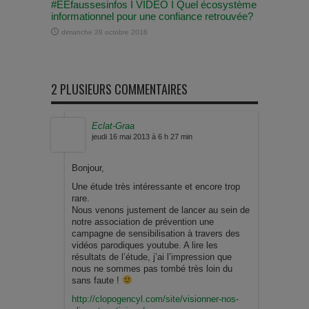
#EEfaussesinfos I VIDÉO I Quel écosystème
informationnel pour une confiance retrouvée?
dimanche 28 octobre 2018
2 PLUSIEURS COMMENTAIRES
Eclat-Graa
jeudi 16 mai 2013 à 6 h 27 min
Bonjour,
Une étude très intéressante et encore trop
rare.
Nous venons justement de lancer au sein de
notre association de prévention une
campagne de sensibilisation à travers des
vidéos parodiques youtube. A lire les
résultats de l’étude, j’ai l’impression que
nous ne sommes pas tombé très loin du
sans faute !
http://clopogencyl.com/site/visionner-nos-