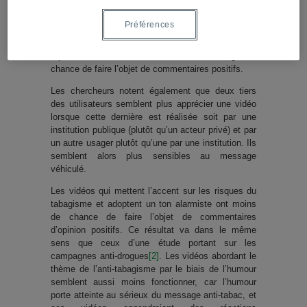
L’analyse montre que la meilleure qualité de la
Préférences
vidéo suscite une meilleure réponse. Par exemple,
une vidéo incluant une bonne musique, un montage
rapide et une fin inattendue aura davantage de
chance de faire l’objet de commentaires positifs.
Les chercheurs notent également que deux tiers
des utilisateurs semblent plus apprécier une vidéo
lorsque cette dernière est réalisée soit par une
institution publique (plutôt qu’un acteur privé) et par
un autre usager plutôt qu’une par une institution. Ils
semblent alors plus sensibles au message
véhiculé.
Les vidéos qui mettent l’accent sur les risques du
tabagisme et adoptent un ton alarmiste ont moins
de chance de faire l’objet de commentaires
d’opinion positifs. Ce résultat va dans le même
sens que ceux d’une étude portant sur les
campagnes anti-drogues
[2]
. Les vidéos abordant le
thème de l’anti-tabagisme par le biais de l’humour
semblent aussi moins fonctionner, car l’humour
porte atteinte au sérieux du message anti-tabac, et