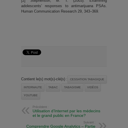
[2] Stephenson, M. T. (2003). Examining
adolescents’ responses to antimarijuana PSAs.
Human Communication Research 29, 343–369.
Contient le(s) mot(s)-clé(s) :
CESSATION TABAGIQUE
INTERNAUTE
TABAC
TABAGISME
VIDÉOS
YOUTUBE
Précédent :
Utilisation d’Internet par les médecins
et le grand public en France?
Suivant :
Comprendre Google Analytics – Partie