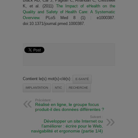
Black AD, Car J, Pagliari C, Anandan C, Cresswell
K, et al. (2011)
The Impact of eHealth on the
Quality and Safety of Health Care: A Systematic
Overview
. PLoS Med 8 (1) : e1000387.
doi:10.1371/journal.pmed.1000387.
Contient le(s) mot(s)-clé(s) :
E-SANTÉ
IMPLANTATION
NTIC
RECHERCHE
Précédent :
Réalisé en ligne, le groupe focus
produit-il des données différentes ?
Suivant :
Développer un site Internet ou
l’améliorer : écrire pour le Web,
navigabilité et ergonomie (partie 1/4)