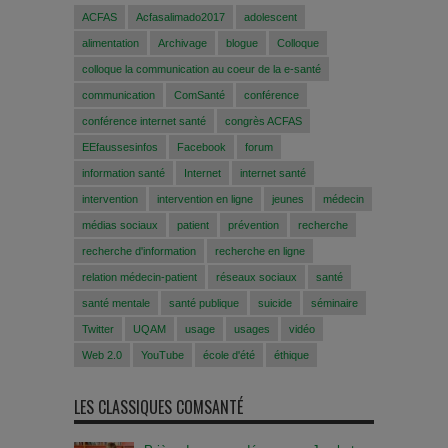
ACFAS
Acfasalimado2017
adolescent
alimentation
Archivage
blogue
Colloque
colloque la communication au coeur de la e-santé
communication
ComSanté
conférence
conférence internet santé
congrès ACFAS
EEfaussesinfos
Facebook
forum
information santé
Internet
internet santé
intervention
intervention en ligne
jeunes
médecin
médias sociaux
patient
prévention
recherche
recherche d'information
recherche en ligne
relation médecin-patient
réseaux sociaux
santé
santé mentale
santé publique
suicide
séminaire
Twitter
UQAM
usage
usages
vidéo
Web 2.0
YouTube
école d'été
éthique
LES CLASSIQUES COMSANTÉ