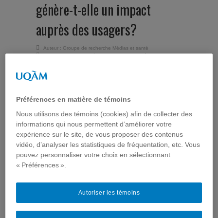
génère-t-elle un impact
auprès des usagers?
Auteur :
Groupe de recherche Médias et santé
Dans
Colloques
,
Conférence Internet et santé
,
Événements
,
Évènements passés
,
Télé-santé & Internet
santé
,
Vidéos
jeudi 17 février 2011
Entretien avec Joëlle Kivits, Ph. D., rédactrice en
chef adjointe à la
revue Santé publique
et
Préférences en matière de témoins
enseignante à
École de Santé Publique de Nancy
,
Nous utilisons des témoins (cookies) afin de collecter des
qui s'est déroulé le 12 mars 2010, dans le cadre de
informations qui nous permettent d’améliorer votre
la conférence
Internet et santé : nouvelles
expérience sur le site, de vous proposer des contenus
pratiques, nouveaux enjeux
. L'interview porte sur
vidéo, d’analyser les statistiques de fréquentation, etc. Vous
les impacts de l'Internet santé auprès des usagers,
ainsi que sur les enjeux qui s'y rattachent.
pouvez personnaliser votre choix en sélectionnant
« Préférences ».
Voici la vidéo.
Autoriser les témoins