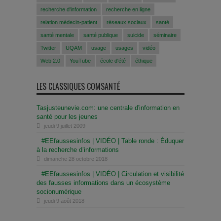
recherche d'information
recherche en ligne
relation médecin-patient
réseaux sociaux
santé
santé mentale
santé publique
suicide
séminaire
Twitter
UQAM
usage
usages
vidéo
Web 2.0
YouTube
école d'été
éthique
LES CLASSIQUES COMSANTÉ
Tasjusteunevie.com: une centrale d'information en
santé pour les jeunes
jeudi 9 juillet 2009
#EEfaussesinfos | VIDÉO | Table ronde : Éduquer
à la recherche d’informations
dimanche 28 octobre 2018
#EEfaussesinfos | VIDÉO | Circulation et visibilité
des fausses informations dans un écosystème
socionumérique
jeudi 9 août 2018