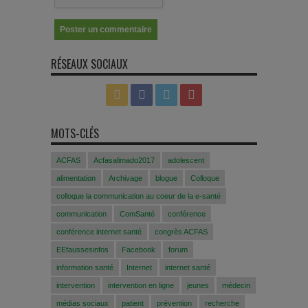
RÉSEAUX SOCIAUX
MOTS-CLÉS
ACFAS
Acfasalimado2017
adolescent
alimentation
Archivage
blogue
Colloque
colloque la communication au coeur de la e-santé
communication
ComSanté
conférence
conférence internet santé
congrès ACFAS
EEfaussesinfos
Facebook
forum
information santé
Internet
internet santé
intervention
intervention en ligne
jeunes
médecin
médias sociaux
patient
prévention
recherche