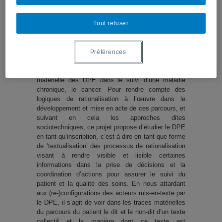
l’autre à Montréal. La dimension comparative de la
démarche de recherche vise rendre compte à la
Tout refuser
fois des régularités dans l’articulation de ces
logiques, inscrites clairement dans un optique
d’optimisation, ainsi que des différences que les
politiques de santé du Québec et de la France
Préférences
insufflent à ces processus. Plus particulièrement il
est proposer de développer une biographie
matérielle des DPE dans le suivi d’une maladie
chronique, le cancer. Pour rendre compte des
logiques de rationalisation à l’œuvre dans le
développement et mise en acte de ces parcours, et
suivant en cela les approches dites
sociotechniques, ce projet propose d’étudier le DPE
en tant qu’inscription, c’est à dire en tant que forme
de ‘textualisation’ des processus de rationalisation
visant à rendre visible et lisible certaines
informations dans la prise de décisions et la
coordination d’actions pour assurer le suivi du
patient et la qualité des soins. En nous attardant
aux (re-)configurations des acteurs mis-en-texte par
le DPE, il s’agit de voir dans les traces matérielles
du parcours du patient le dit et le non-dit d’un texte
collectif et la manière dont ce texte est