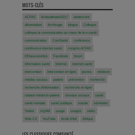
MOTS-CLÉS
ACFAS
Acfasalimado2017
adolescent
alimentation
Archivage
blogue
Colloque
colloque la communication au coeur de la e-santé
communication
ComSanté
conférence
conférence internet santé
congrès ACFAS
EEfaussesinfos
Facebook
forum
information santé
Internet
internet santé
intervention
intervention en ligne
jeunes
médecin
médias sociaux
patient
prévention
recherche
recherche d'information
recherche en ligne
relation médecin-patient
réseaux sociaux
santé
santé mentale
santé publique
suicide
séminaire
Twitter
UQAM
usage
usages
vidéo
Web 2.0
YouTube
école d'été
éthique
LES CLASSIQUES COMSANTÉ