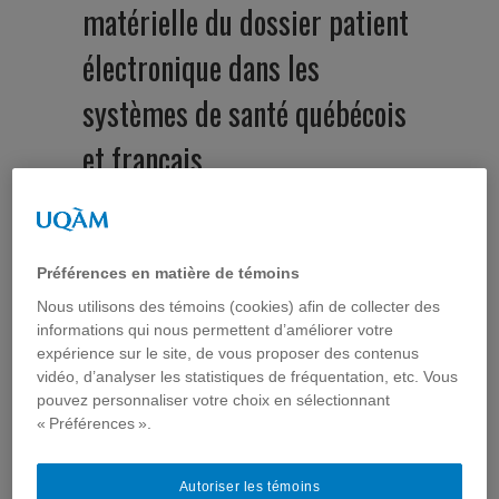
matérielle du dossier patient
électronique dans les
systèmes de santé québécois
et français
Auteur :
ComSanté
Dans
Communication organisationnelle et santé
,
Projets de
recherche
,
Projets réalisés
dimanche 11 mars 2012
Préférences en matière de témoins
Projet mené par
Consuelo Vásquez
en collaboration
avec l’équipe
ÉCORSE
du Centre de Recherche
Nous utilisons des témoins (cookies) afin de collecter des
Travail Organisation et Pouvoir (
CERTOP
) de
informations qui nous permettent d’améliorer votre
l’Université de Toulouse
expérience sur le site, de vous proposer des contenus
vidéo, d’analyser les statistiques de fréquentation, etc. Vous
À partir d’une étude de cas comparative, le présent
pouvez personnaliser votre choix en sélectionnant
projet propose d’interroger les logiques de
« Préférences ».
rationalisation – organisationnelles, politiques et
technologiques –, à l’œuvre dans la mise en place
du dossier patient électronique (DPE) dans deux
Autoriser les témoins
établissements de santé, un en Midi-Pyrénée et