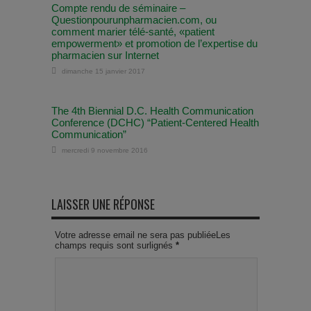
Compte rendu de séminaire –
Questionpourunpharmacien.com, ou
comment marier télé-santé, «patient
empowerment» et promotion de l’expertise du
pharmacien sur Internet
dimanche 15 janvier 2017
The 4th Biennial D.C. Health Communication
Conference (DCHC) “Patient-Centered Health
Communication”
mercredi 9 novembre 2016
LAISSER UNE RÉPONSE
Votre adresse email ne sera pas publiéeLes
champs requis sont surlignés
*