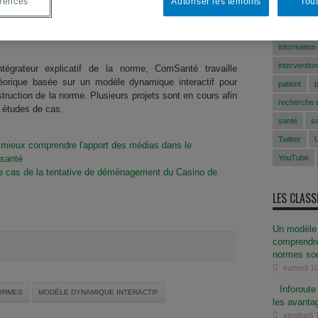
érences
Autoriser les témoins
Tout
Bouchard
ComSanté
he sur la Société et la Culture (FQRSC)
congrès A
information
intervention
égrateur explicatif de la norme, ComSanté travaille
éorique basée sur un modèle dynamique interactif pour
patient
struction de la norme. Plusieurs projets sont en cours afin
recherche e
 études de cas.
santé
s
Twitter
 mieux comprendre l'apport des médias dans le
 santé
YouTube
 le cas de la tentative de déménagement du Casino de
LES CLAS
Un modèle 
comprendre
normes soc
samedi 10
Inforout
ORMES
MODÈLE DYNAMIQUE INTERACTIF
les avanta
vendredi 