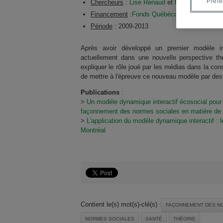
Préf
Chercheurs
:
Lise Renaud
et
Monique Caron-
Financement
:
Fonds Québécois de la Recherc
Période
: 2009-2013
Après avoir développé un premier modèle int
actuellement dans une nouvelle perspective th
expliquer le rôle joué par les médias dans la con
de mettre à l'épreuve ce nouveau modèle par des
Publications
:
>
Un modéle dynamique interactif écosocial pour
façonnement des normes sociales en matiére de
>
L'application du modèle dynamique interactif :
Montréal
Contient le(s) mot(s)-clé(s) :
FAÇONNEMENT DES N
NORMES SOCIALES
SANTÉ
THÉORIE