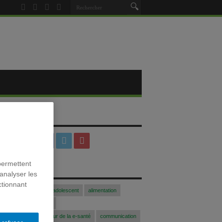
SOCIAUX
permettent
S
analyser les
ctionnant
Acfasalimado2017
adolescent
alimentation
blogue
Colloque
 communication au coeur de la e-santé
communication