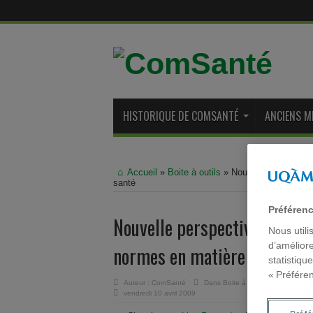
HISTORIQUE DE COMSANTÉ
ANCIENS M
Accueil
»
Boite à outils
»
Nouvelle perspectiv
santé
Préféren
Nouvelle perspective théori
Nous utili
d’améliore
normes en matière de santé
statistiqu
« Préfére
Auteur :
ComSanté
Dans
Boite à outils
,
Communicatio
vendredi 10 avril 2009