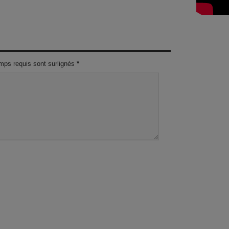
mps requis sont surlignés
*