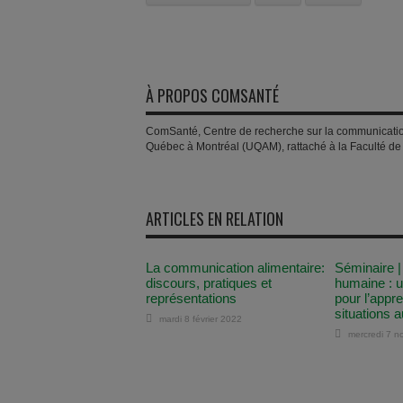
À PROPOS COMSANTÉ
ComSanté, Centre de recherche sur la communication e
Québec à Montréal (UQAM), rattaché à la Faculté d
ARTICLES EN RELATION
La communication alimentaire:
Séminaire |
discours, pratiques et
humaine : u
représentations
pour l’appr
situations 
mardi 8 février 2022
mercredi 7 