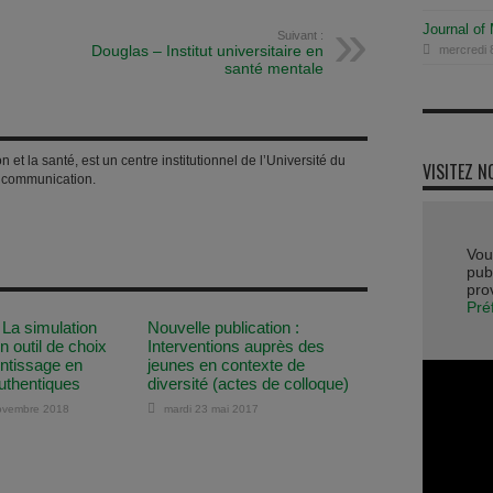
Journal of
Suivant :
Douglas – Institut universitaire en
mercredi 8
santé mentale
t la santé, est un centre institutionnel de l’Université du
VISITEZ N
e communication.
Vou
publ
pro
Pré
 La simulation
Nouvelle publication :
n outil de choix
Interventions auprès des
entissage en
jeunes en contexte de
authentiques
diversité (actes de colloque)
novembre 2018
mardi 23 mai 2017