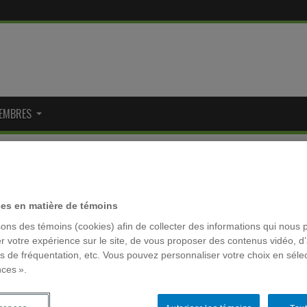
EMBRES
RÉSEAUX 
e théorique sur le façonnement des normes en matière de
ces en matière de témoins
que sur le façonnement des
sons des témoins (cookies) afin de collecter des informations qui nous 
MOTS-CLÉ
r votre expérience sur le site, de vous proposer des contenus vidéo, d’
es de fréquentation, etc. Vous pouvez personnaliser votre choix en séle
ACFAS
nces ».
n médiatique et santé
,
Projets de recherche
,
Projets réalisés
Archivage
colloque la