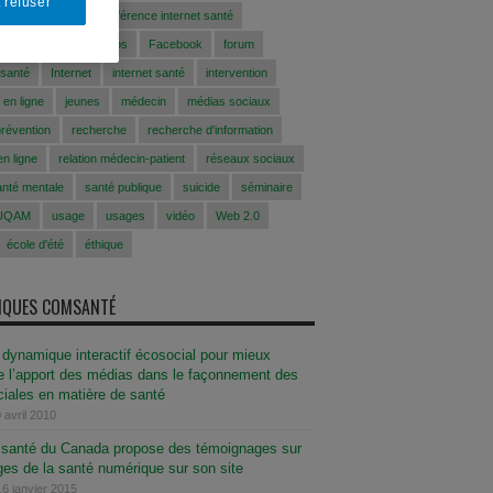
 refuser
conférence
conférence internet santé
CFAS
EEfaussesinfos
Facebook
forum
 santé
Internet
internet santé
intervention
 en ligne
jeunes
médecin
médias sociaux
prévention
recherche
recherche d'information
n ligne
relation médecin-patient
réseaux sociaux
anté mentale
santé publique
suicide
séminaire
UQAM
usage
usages
vidéo
Web 2.0
école d'été
éthique
SIQUES COMSANTÉ
dynamique interactif écosocial pour mieux
 l’apport des médias dans le façonnement des
iales en matière de santé
 avril 2010
e santé du Canada propose des témoignages sur
ges de la santé numérique sur son site
16 janvier 2015