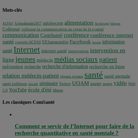
Mots-clés
alimentation
adolescent
Acfasalimado2017
ACFAS
Archivage
blogue
Colloque
colloque la communication au coeur de la e-santé
communication
conférence
conférence internet
ComSanté
santé
Facebook
information
EEfaussesinfos
congrès ACFAS
forum
Internet
intervention en
santé
internet santé
intervention
jeunes
médias sociaux
patient
ligne
médecin
recherche d'information
prévention
recherche en ligne
recherche
santé
relation médecin-patient
santé mentale
réseaux sociaux
vidéo
UQAM
séminaire
usage
santé publique
Twitter
usages
Web
suicide
école d'été
YouTube
2.0
éthique
Les classiques ComSanté
Comment se servir de l’Internet pour faire de la
recherche quantitative en santé mentale ?