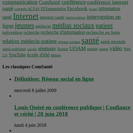
communication
conférence
conférence internet
ComSanté
santé
Facebook
information
EEfaussesinfos
congrès ACFAS
forum
Internet
intervention en
santé
internet santé
intervention
jeunes
médias sociaux
patient
ligne
médecin
recherche d'information
prévention
recherche en ligne
recherche
santé
relation médecin-patient
santé mentale
réseaux sociaux
vidéo
UQAM
séminaire
usage
santé publique
Twitter
usages
Web
suicide
école d'été
YouTube
2.0
éthique
Les classiques ComSanté
Définition: Réseau social en ligne
mercredi 8 juillet 2009
Louis Quéré en conférence publique | Confiance
et vérité | 28 juin 2018
lundi 4 juin 2018