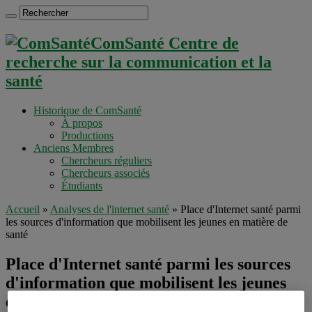
ComSanté Centre de
recherche sur la communication et la
santé
Historique de ComSanté
À propos
Productions
Anciens Membres
Chercheurs réguliers
Chercheurs associés
Étudiants
Accueil
»
Analyses de l'internet santé
»
Place d'Internet santé parmi
les sources d'information que mobilisent les jeunes en matière de
santé
Place d'Internet santé parmi les sources
d'information que mobilisent les jeunes
en matière de santé