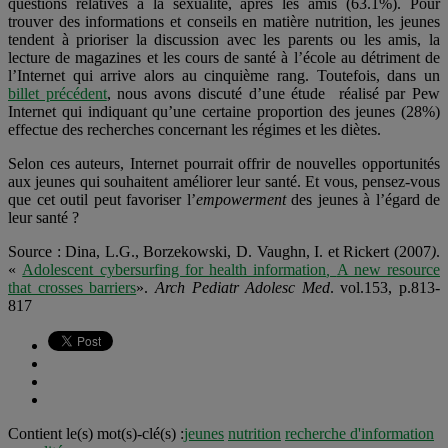
questions relatives à la sexualité, après les amis (63.1%). Pour
trouver des informations et conseils en matière nutrition, les jeunes
tendent à prioriser la discussion avec les parents ou les amis, la
lecture de magazines et les cours de santé à l’école au détriment de
l’Internet qui arrive alors au cinquième rang. Toutefois, dans un
billet précédent
, nous avons discuté d’une étude réalisé par Pew
Internet qui indiquant qu’une certaine proportion des jeunes (28%)
effectue des recherches concernant les régimes et les diètes.
Selon ces auteurs, Internet pourrait offrir de nouvelles opportunités
aux jeunes qui souhaitent améliorer leur santé. Et vous, pensez-vous
que cet outil peut favoriser l’
empowerment
des jeunes à l’égard de
leur santé ?
Source : Dina, L.G., Borzekowski, D. Vaughn, I. et Rickert (2007
)
.
«
Adolescent cybersurfing for health information
,
A new resource
that crosses barriers
».
Arch Pediatr Adolesc Med
. vol.153, p.813-
817
Contient le(s) mot(s)-clé(s) :
jeunes
nutrition
recherche d'information