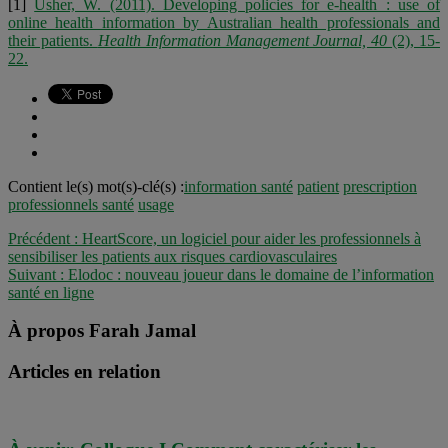
[1]
Usher, W. (2011). Developing policies for e-health : use of
online health information by Australian health professionals and
their patients.
Health Information Management Journal, 40
(2), 15-
22.
Contient le(s) mot(s)-clé(s) :
information santé
patient
prescription
professionnels santé
usage
Précédent :
HeartScore, un logiciel pour aider les professionnels à
sensibiliser les patients aux risques cardiovasculaires
Suivant :
Elodoc : nouveau joueur dans le domaine de l’information
santé en ligne
À propos Farah Jamal
Articles en relation