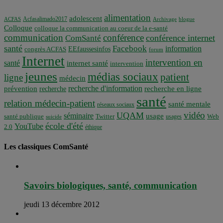
alimentation
adolescent
Acfasalimado2017
ACFAS
Archivage
blogue
Colloque
colloque la communication au coeur de la e-santé
communication
conférence
conférence internet
ComSanté
santé
Facebook
information
EEfaussesinfos
congrès ACFAS
forum
Internet
intervention en
santé
internet santé
intervention
jeunes
médias sociaux
patient
ligne
médecin
recherche d'information
prévention
recherche en ligne
recherche
santé
relation médecin-patient
santé mentale
réseaux sociaux
vidéo
UQAM
séminaire
usage
santé publique
Twitter
usages
Web
suicide
école d'été
YouTube
2.0
éthique
Les classiques ComSanté
Savoirs biologiques, santé, communication
jeudi 13 décembre 2012