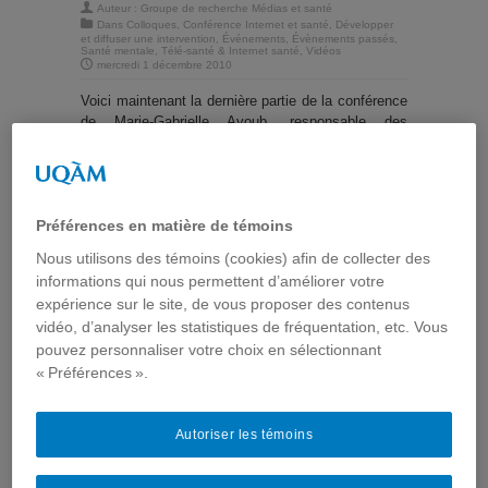
Auteur :
Groupe de recherche Médias et santé
Dans
Colloques
,
Conférence Internet et santé
,
Développer
et diffuser une intervention
,
Événements
,
Évènements passés
,
Santé mentale
,
Télé-santé & Internet santé
,
Vidéos
mercredi 1 décembre 2010
Voici maintenant la dernière partie de la conférence
de Marie-Gabrielle Ayoub, responsable des
communications interactives à
l’Institut
universitaire en santé mentale Douglas
. Mme
Ayoub expose comment l’Institut emploie les
médias sociaux, comme
Twitter
et
Facebook
, dans
leurs stratégies de communication. Puis, elle
Préférences en matière de témoins
dresse un bilan des initiatives et pratiques de
Nous utilisons des témoins (cookies) afin de collecter des
communication interactives utilisées par l’Institut.
informations qui nous permettent d’améliorer votre
expérience sur le site, de vous proposer des contenus
vidéo, d’analyser les statistiques de fréquentation, etc. Vous
Voici la vidéo de la troisième partie de sa
pouvez personnaliser votre choix en sélectionnant
conférence.
« Préférences ».
Autoriser les témoins