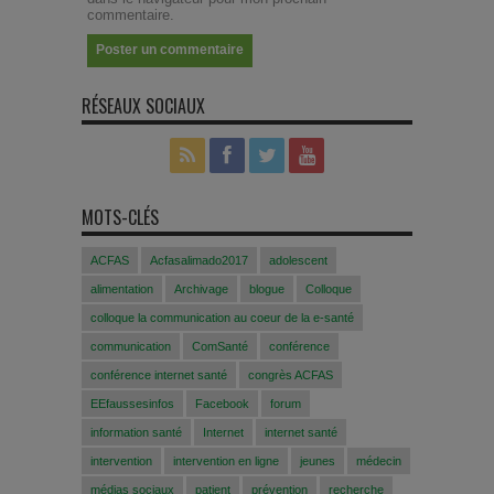
commentaire.
RÉSEAUX SOCIAUX
MOTS-CLÉS
ACFAS
Acfasalimado2017
adolescent
alimentation
Archivage
blogue
Colloque
colloque la communication au coeur de la e-santé
communication
ComSanté
conférence
conférence internet santé
congrès ACFAS
EEfaussesinfos
Facebook
forum
information santé
Internet
internet santé
intervention
intervention en ligne
jeunes
médecin
médias sociaux
patient
prévention
recherche