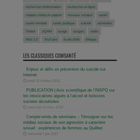
recherche d'information
recherche en ligne
relation médecin-patient
réseaux sociaux
santé
santé mentale
santé publique
suicide
séminaire
Twitter
UQAM
usage
usages
vidéo
Web 2.0
YouTube
école d'été
éthique
LES CLASSIQUES COMSANTÉ
Enjeux et défis en prévention du suicide sur
Internet
lundi 15 octobre 2012
PUBLICATION | Avis scientifique de l’INSPQ sur
les intoxications aiguës à l’alcool et boissons
sucrées alcoolisées
mercredi 14 mars 2018
Compte-rendu de séminaire – Témoigner sur les
médias sociaux de son agression à caractère
sexuel : expériences de femmes au Québec
mercredi 7 juin 2017