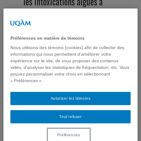
les intoxications aiguës à
l’alcool et boissons sucrées
alcoolisées
Préférences en matière de témoins
Auteur :
Gabrielle Drumond
Dans
Publications
mercredi 14 mars 2018
Nous utilisons des témoins (cookies) afin de collecter des
informations qui nous permettent d’améliorer votre
L’avis scientifique de
l’
Institut national de santé publique du Québec
expérience sur le site, de vous proposer des contenus
(INSPQ)
sur les intoxications aiguës à l’alcool et
vidéo, d’analyser les statistiques de fréquentation, etc. Vous
boissons sucrées alcoolisées vient de sortir. La
pouvez personnaliser votre choix en sélectionnant
professeure
Manon Niquette
, membre de
« Préférences ».
ComSanté, a collaboré à la rédaction de ce
document. Elle a discuté des enjeux de la publicité
sur ces produits. Mme. Niquette est professeure au
Autoriser les témoins
Département d’information et de communication,
Université Laval.
Tout refuser
Le document peut être consulté sur le
site de
l’INSPQ
.
Préférences