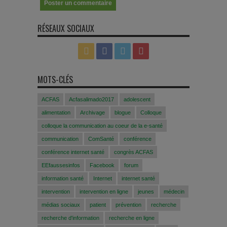
RÉSEAUX SOCIAUX
MOTS-CLÉS
ACFAS
Acfasalimado2017
adolescent
alimentation
Archivage
blogue
Colloque
colloque la communication au coeur de la e-santé
communication
ComSanté
conférence
conférence internet santé
congrès ACFAS
EEfaussesinfos
Facebook
forum
information santé
Internet
internet santé
intervention
intervention en ligne
jeunes
médecin
médias sociaux
patient
prévention
recherche
recherche d'information
recherche en ligne