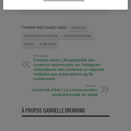
Contient le(s) mot(s)-clé(s) :
BOISSON
BOISSON ALCOOLISÉE
BOISSON SUCRÉE
INSPQ
PUBLICITÉ
Précédent :
Compte-rendu | Acceptabilité des
contenus sponsorisés sur Instagram :
ambivalence des contenus et rapports
multiples aux prescriptions qu’ils
contiennent
Suivant :
Université d’été | La communication
professionnelle en santé
À PROPOS GABRIELLE DRUMOND