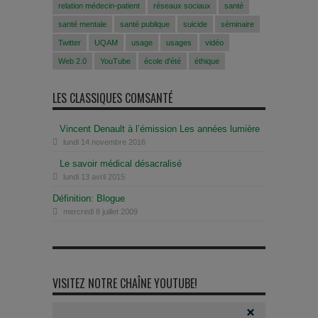
relation médecin-patient
réseaux sociaux
santé
santé mentale
santé publique
suicide
séminaire
Twitter
UQAM
usage
usages
vidéo
Web 2.0
YouTube
école d'été
éthique
LES CLASSIQUES COMSANTÉ
Vincent Denault à l’émission Les années lumière
lundi 14 novembre 2016
Le savoir médical désacralisé
lundi 13 avril 2015
Définition: Blogue
mercredi 8 juillet 2009
VISITEZ NOTRE CHAÎNE YOUTUBE!