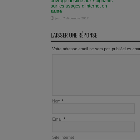
ouvrage destiné aux soignants
sur les usages d’Internet en
santé
jeudi 7 décembre 2017
LAISSER UNE RÉPONSE
Votre adresse email ne sera pas publiéeLes cha
Nom
*
Email
*
Site internet