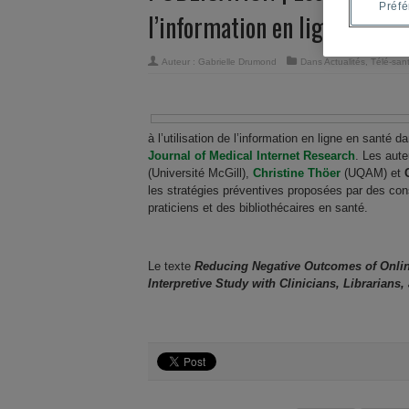
Préf
l’information en ligne sur la
Auteur :
Gabrielle Drumond
Dans
Actualités
,
Télé-san
à l’utilisation de l’information en ligne en santé
Journal of Medical Internet Research
. Les aut
(Université McGill),
Christine Thöer
(UQAM) et
les stratégies préventives proposées par des co
praticiens et des bibliothécaires en santé.
Le texte
Reducing Negative Outcomes of Onlin
Interpretive Study with Clinicians, Librarian