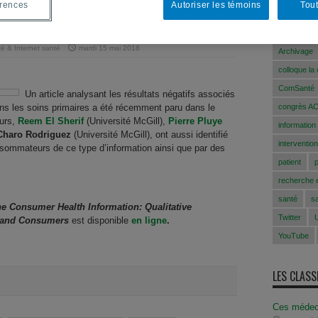
MOTS-CLÉ
érences
Autoriser les témoins
Tout
 santé
ACFAS
té & Internet santé
mardi 15 mai 2018
Archivage
colloque la
ComSanté
Un article analysant les résultats négatifs associés
 dans les soins primaires a été récemment paru dans le
congrès A
eurs,
Reem El Sherif
(Université McGill),
Pierre Pluye
information
Charo Rodriguez
(Université McGill), ont aussi identifié
intervention
nsommateurs de ce type d’information ainsi que par des
patient
recherche e
santé
s
e Consumer Health Information: Qualitative
Twitter
s, and Consumers
est disponible
en ligne
.
YouTube
LES CLAS
Ces médec