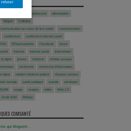
S
 refuser
Acfasalimado2017
adolescent
alimentation
blogue
Colloque
 communication au coeur de la e-santé
communication
conférence
conférence internet santé
CFAS
EEfaussesinfos
Facebook
forum
 santé
Internet
internet santé
intervention
 en ligne
jeunes
médecin
médias sociaux
prévention
recherche
recherche d'information
n ligne
relation médecin-patient
réseaux sociaux
anté mentale
santé publique
suicide
séminaire
UQAM
usage
usages
vidéo
Web 2.0
école d'été
éthique
SIQUES COMSANTÉ
ins qui bloguent…