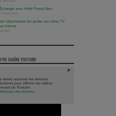
17 avril 2013
: Échangez avec André Pereira Neto
 17 mars 2019
re l’attachement des jeunes aux séries TV
ur Internet
oût 2016
OTRE CHAÎNE YOUTUBE!
s devez autoriser les témoins
icitaires pour afficher les vidéos
venant de Youtube.
férences des témoins