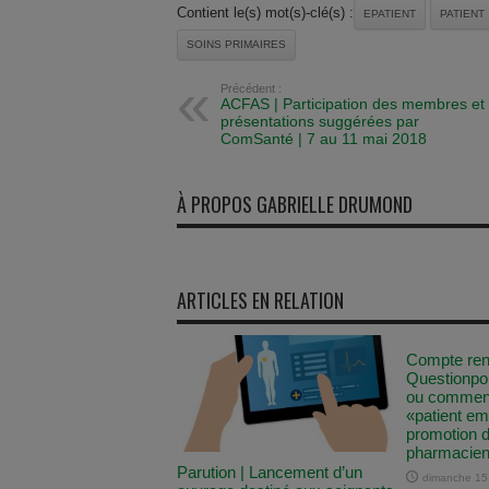
Contient le(s) mot(s)-clé(s) :
EPATIENT
PATIENT
SOINS PRIMAIRES
Précédent :
ACFAS | Participation des membres et
présentations suggérées par
ComSanté | 7 au 11 mai 2018
À PROPOS GABRIELLE DRUMOND
ARTICLES EN RELATION
Compte ren
Questionpo
ou comment 
«patient e
promotion d
pharmacien 
Parution | Lancement d’un
dimanche 15 