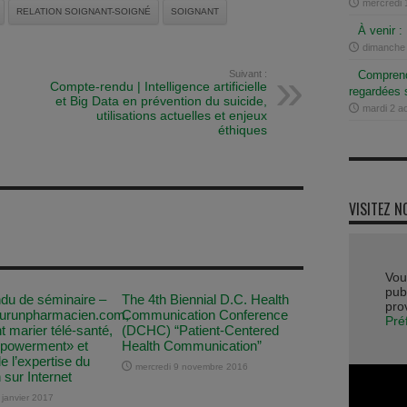
mercredi 
RELATION SOIGNANT-SOIGNÉ
SOIGNANT
À venir 
dimanche
Suivant :
Comprend
Compte-rendu | Intelligence artificielle
regardées s
et Big Data en prévention du suicide,
mardi 2 a
utilisations actuelles et enjeux
éthiques
VISITEZ N
Vou
publ
du de séminaire –
The 4th Biennial D.C. Health
pro
urunpharmacien.com,
Communication Conference
Pré
marier télé-santé,
(DCHC) “Patient-Centered
mpowerment» et
Health Communication”
e l’expertise du
mercredi 9 novembre 2016
sur Internet
janvier 2017