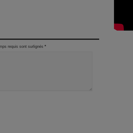
mps requis sont surlignés
*