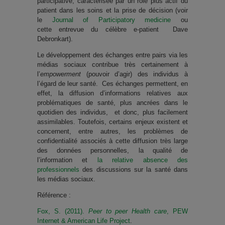
participative, caractérisée par un rôle plus actif du
patient dans les soins et la prise de décision (voir
le
Journal of Participatory medicine
ou
cette entrevue du célèbre e-patient Dave
Debronkart).
Le développement des échanges entre pairs via les
médias sociaux contribue très certainement à
l’
empowerment
(pouvoir d’agir) des individus à
l’égard de leur santé. Ces échanges permettent, en
effet, la diffusion d’informations relatives aux
problématiques de santé, plus ancrées dans le
quotidien des individus, et donc, plus facilement
assimilables. Toutefois, certains enjeux existent et
concernent, entre autres, les problèmes de
confidentialité associés à cette diffusion très large
des données personnelles, la qualité de
l’information et
la relative absence des
professionnels
des discussions sur la santé dans
les médias sociaux.
Référence :
Fox, S. (2011).
Peer to peer Health care
, PEW
Internet & American Life Project
.