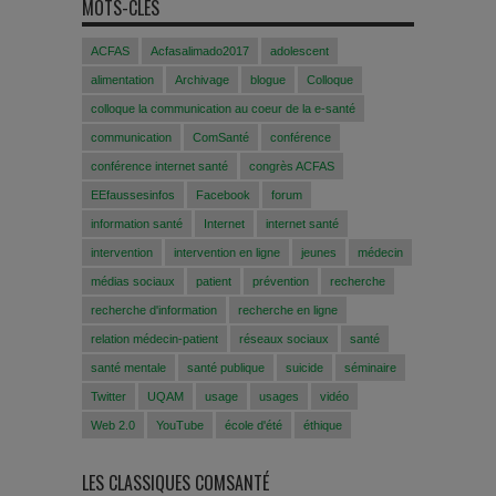
MOTS-CLÉS
ACFAS
Acfasalimado2017
adolescent
alimentation
Archivage
blogue
Colloque
colloque la communication au coeur de la e-santé
communication
ComSanté
conférence
conférence internet santé
congrès ACFAS
EEfaussesinfos
Facebook
forum
information santé
Internet
internet santé
intervention
intervention en ligne
jeunes
médecin
médias sociaux
patient
prévention
recherche
recherche d'information
recherche en ligne
relation médecin-patient
réseaux sociaux
santé
santé mentale
santé publique
suicide
séminaire
Twitter
UQAM
usage
usages
vidéo
Web 2.0
YouTube
école d'été
éthique
LES CLASSIQUES COMSANTÉ