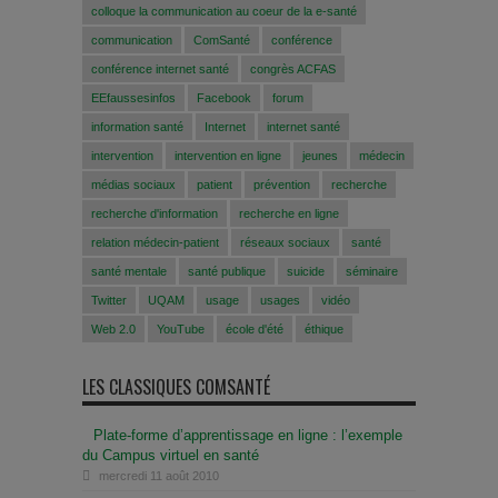
colloque la communication au coeur de la e-santé
communication
ComSanté
conférence
conférence internet santé
congrès ACFAS
EEfaussesinfos
Facebook
forum
information santé
Internet
internet santé
intervention
intervention en ligne
jeunes
médecin
médias sociaux
patient
prévention
recherche
recherche d'information
recherche en ligne
relation médecin-patient
réseaux sociaux
santé
santé mentale
santé publique
suicide
séminaire
Twitter
UQAM
usage
usages
vidéo
Web 2.0
YouTube
école d'été
éthique
LES CLASSIQUES COMSANTÉ
Plate-forme d’apprentissage en ligne : l’exemple
du Campus virtuel en santé
mercredi 11 août 2010