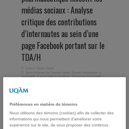
médias sociaux : Analyse
critique des contributions
d’internautes au sein d’une
page Facebook portant sur le
TDA/H
Auteur :
Farah Jamal
Dans
Analyses de l'internet santé
,
Dossier thématique
,
e-
parentalité
,
E-parentalité & jeunesse
,
Grossesse-Parentalité
,
Interventions
,
Médias & réseaux sociaux
,
Médias sociaux
,
Santé mentale
,
Santé mentale
,
Usages de l'Internet santé
jeudi 3 novembre 2011
L’industrie pharmaceutique
Préférences en matière de témoins
est de plus en plus présente dans les médias
sociaux.
Manon Niquette
, professeure titulaire du
Nous utilisons des témoins (cookies) afin de collecter des
Département d’information et de communication de
informations qui nous permettent d’améliorer votre
l’Université Laval, s’est intéressée aux pages
expérience sur le site, de vous proposer des contenus
Facebook produites par l’industrie pharmaceutique