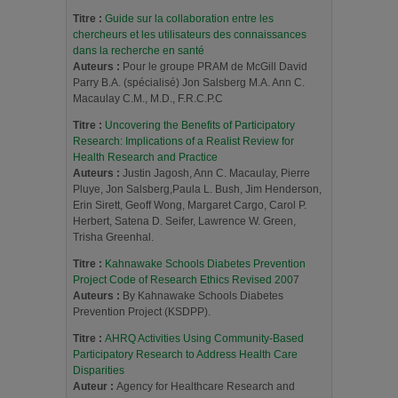
Titre :
Guide sur la collaboration entre les
chercheurs et les utilisateurs des connaissances
dans la recherche en santé
Auteurs :
Pour le groupe PRAM de McGill David
Parry B.A. (spécialisé) Jon Salsberg M.A. Ann C.
Macaulay C.M., M.D., F.R.C.P.C
Titre :
Uncovering the Benefits of Participatory
Research: Implications of a Realist Review for
Health Research and Practice
Auteurs :
Justin Jagosh, Ann C. Macaulay, Pierre
Pluye, Jon Salsberg,Paula L. Bush, Jim Henderson,
Erin Sirett, Geoff Wong, Margaret Cargo, Carol P.
Herbert, Satena D. Seifer, Lawrence W. Green,
Trisha Greenhal.
Titre :
Kahnawake Schools Diabetes Prevention
Project Code of Research Ethics
Revised 200
7
Auteurs :
By Kahnawake Schools Diabetes
Prevention Project (KSDPP).
Titre :
AHRQ Activities Using Community-Based
Participatory Research to Address Health Care
Disparities
Auteur :
Agency for Healthcare Research and