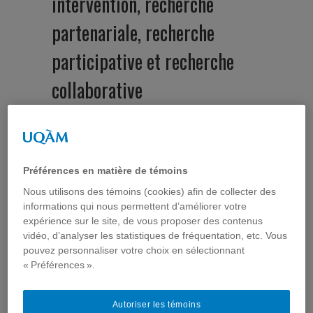
intervention, recherche
partenariale, recherche
participative et recherche
collaborative
Liens vers les textes
de références
Préférences en matière de témoins
proposés par :
Nous utilisons des témoins (cookies) afin de collecter des
informations qui nous permettent d’améliorer votre
expérience sur le site, de vous proposer des contenus
Nathalie Lafranchise :
vidéo, d’analyser les statistiques de fréquentation, etc. Vous
Titre :
Chercheurs et militants peuvent-ils être des
pouvez personnaliser votre choix en sélectionnant
partenaires ? L’exemple français du Groupement
« Préférences ».
pour la recherche sur les mouvements familiaux
Auteurs :
Michel Chauvière et Bruno Duriez
Titre :
La recherche partenariale au CRISES
Autoriser les témoins
Auteurs :
Denis Bussières, Jacques Caillouette,