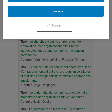
Jean- ­Marc Fontan (direction) Sid Ahmed Soussi,
Diane­-Gabrielle Tremblay, Pierre-­André Tremblay
Tout refuser
Titre :
L'approche collaborative de recherche en
éducation: un rapport nouveau à établir entre
recherche et formation
Préférences
Auteurs :
Serge Desgagné, Nadine Bednarz, Pierre
Lebuis, Louise Poirier, Christine Couture
Titre :
Le chercheur comme entrepreneur de
l’innovation inter-organisationnelle. Enjeux
méthodologiques d’une recherche intervention
partenariale
Auteurs :
Virginie Xhauflair et François Pichault
Titre :
Le concept de recherche collaborative : l’idée
d’un rapprochement entre chercheurs universitaires
et praticiens enseignants universitaires et praticiens
enseignants
Auteur :
Serge Desgagné
Titre :
Le partenariat de recherche, une orientation
prometteuse des organismes subventionnaires
Auteur :
Hector Ouellet
Titre
: Le partenariat de recherche. Éléments de