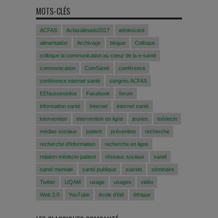
MOTS-CLÉS
ACFAS
Acfasalimado2017
adolescent
alimentation
Archivage
blogue
Colloque
colloque la communication au coeur de la e-santé
communication
ComSanté
conférence
conférence internet santé
congrès ACFAS
EEfaussesinfos
Facebook
forum
information santé
Internet
internet santé
intervention
intervention en ligne
jeunes
médecin
médias sociaux
patient
prévention
recherche
recherche d'information
recherche en ligne
relation médecin-patient
réseaux sociaux
santé
santé mentale
santé publique
suicide
séminaire
Twitter
UQAM
usage
usages
vidéo
Web 2.0
YouTube
école d'été
éthique