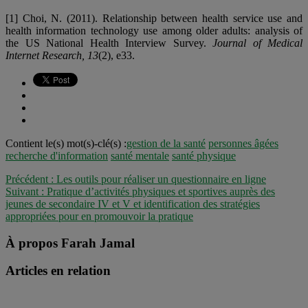
[1] Choi, N. (2011). Relationship between health service use and
health information technology use among older adults: analysis of
the US National Health Interview Survey.
Journal of Medical
Internet Research, 13
(2), e33.
Contient le(s) mot(s)-clé(s) :
gestion de la santé
personnes âgées
recherche d'information
santé mentale
santé physique
Précédent :
Les outils pour réaliser un questionnaire en ligne
Suivant :
Pratique d’activités physiques et sportives auprès des
jeunes de secondaire IV et V et identification des stratégies
appropriées pour en promouvoir la pratique
À propos Farah Jamal
Articles en relation