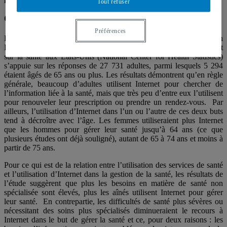
Tout refuser
Constats de l’étude
Préférences
L’étude réalisée à l’aide de données de 2009 (US National Health
Interview Survey, 2009) du Centre national des statistiques portant
sur la santé aux Etats-Unis (National Center for Health Statistics)
s’appuie sur les réponses de 27 731 adultes, parmi lesquels 5 294
étaient âgés de 65 ans ou plus. Les résultats démontrent qu’en règle
générale, beaucoup d’adultes utilisent Internet pour chercher de
l’information liée à la santé, mais que très peu d’entre eux l’utilisent
pour renouveler leur prescription ou prendre un rendez-vous. Par
ailleurs, l’utilisation d’Internet dans l’un ou l’autre de ces deux buts
tend à décroître avec l’âge. Les femmes utiliseraient plus Internet
que les hommes pour gérer leur santé jusqu’à 64 ans (ce que
plusieurs études ont déjà souligné), autant de 65 à 74 ans et moins à
partir de 75 ans.
Pour ce qui est de la relation entre l’utilisation des services de santé
et l’utilisation d’Internet dans la gestion de la santé, les résultats de
l’étude suggèrent que plus les besoins en matière de santé non
spécialisée sont élevés, plus les aînés utilisent Internet pour gérer
leur santé. En contrepartie, les difficultés de santé plus sévères ou
nécessitant des soins plus spécialisés diminueraient le recours à
Internet dans le but de gérer la santé et ce, pour deux raisons : les