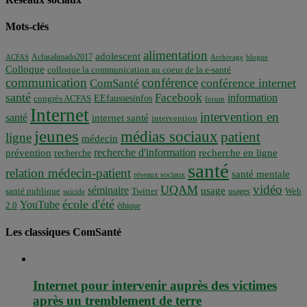
Mots-clés
alimentation
adolescent
Acfasalimado2017
ACFAS
Archivage
blogue
Colloque
colloque la communication au coeur de la e-santé
communication
conférence
conférence internet
ComSanté
santé
Facebook
information
EEfaussesinfos
congrès ACFAS
forum
Internet
intervention en
santé
internet santé
intervention
jeunes
médias sociaux
patient
ligne
médecin
recherche d'information
prévention
recherche en ligne
recherche
santé
relation médecin-patient
santé mentale
réseaux sociaux
vidéo
UQAM
séminaire
usage
santé publique
Twitter
usages
Web
suicide
école d'été
YouTube
2.0
éthique
Les classiques ComSanté
Internet pour intervenir auprès des victimes
après un tremblement de terre