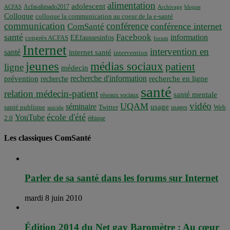
alimentation
adolescent
Acfasalimado2017
ACFAS
Archivage
blogue
Colloque
colloque la communication au coeur de la e-santé
communication
conférence
conférence internet
ComSanté
santé
Facebook
information
EEfaussesinfos
congrès ACFAS
forum
Internet
intervention en
santé
internet santé
intervention
jeunes
médias sociaux
patient
ligne
médecin
recherche d'information
prévention
recherche en ligne
recherche
santé
relation médecin-patient
santé mentale
réseaux sociaux
vidéo
UQAM
séminaire
usage
santé publique
Twitter
usages
Web
suicide
école d'été
YouTube
2.0
éthique
Les classiques ComSanté
Parler de sa santé dans les forums sur Internet
mardi 8 juin 2010
Édition 2014 du Net gay Baromètre : Au cœur