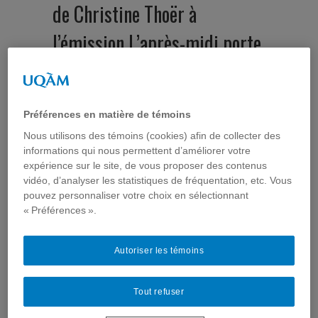
de Christine Thoër à
l’émission L’après-midi porte
conseil de Radio Canada
Auteur :
Christine Thoër
Dans
Corbeille
,
Revue de presse
lundi 12 mars 2012
Préférences en matière de témoins
Nous utilisons des témoins (cookies) afin de collecter des
informations qui nous permettent d’améliorer votre
Pourquoi les individus ont-ils recours à
expérience sur le site, de vous proposer des contenus
l'automédication? Quels sont les avantages et les
vidéo, d’analyser les statistiques de fréquentation, etc. Vous
risques ?
pouvez personnaliser votre choix en sélectionnant
Dominique Poirier en discute avec
Diane Lamarre
,
« Préférences ».
présidente de l'Ordre des pharmaciens du
Québec;
Christine Thoër
, professeure en
communication sociale publique de l'UQAM, qui
Autoriser les témoins
s'intéresse à la recherche d'information sur la santé
dans Internet et
Bertil de Contencin,
une jeune
femme de 27 ans qui s'automédique, dans le cadre
Tout refuser
de l'émission L'après-midi porte conseil de Radio-
Canada animée