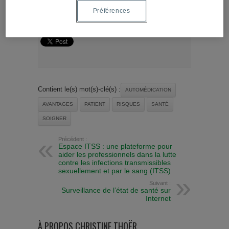
Préférences
»
Écouter l'émission
Contient le(s) mot(s)-clé(s) :
AUTOMÉDICATION
AVANTAGES
PATIENT
RISQUES
SANTÉ
SOIGNER
Précédent :
Espace ITSS : une plateforme pour
aider les professionnels dans la lutte
contre les infections transmissibles
sexuellement et par le sang (ITSS)
Suivant :
Surveillance de l’état de santé sur
Internet
À PROPOS CHRISTINE THOËR