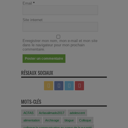
Email
*
Site internet
Enregistrer mon nom, mon e-mail et mon site
dans le navigateur pour mon prochain
commentaire.
RÉSEAUX SOCIAUX
MOTS-CLÉS
ACFAS
Acfasalimado2017
adolescent
alimentation
Archivage
blogue
Colloque
colloque la communication au coeur de la e-santé