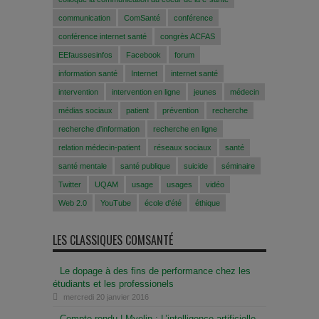
communication
ComSanté
conférence
conférence internet santé
congrès ACFAS
EEfaussesinfos
Facebook
forum
information santé
Internet
internet santé
intervention
intervention en ligne
jeunes
médecin
médias sociaux
patient
prévention
recherche
recherche d'information
recherche en ligne
relation médecin-patient
réseaux sociaux
santé
santé mentale
santé publique
suicide
séminaire
Twitter
UQAM
usage
usages
vidéo
Web 2.0
YouTube
école d'été
éthique
LES CLASSIQUES COMSANTÉ
Le dopage à des fins de performance chez les
étudiants et les professionels
mercredi 20 janvier 2016
Compte-rendu | Myelin : L’intelligence artificielle