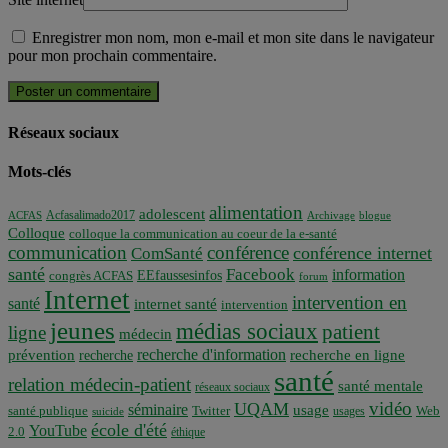
Enregistrer mon nom, mon e-mail et mon site dans le navigateur
pour mon prochain commentaire.
Réseaux sociaux
Mots-clés
alimentation
adolescent
Acfasalimado2017
ACFAS
Archivage
blogue
Colloque
colloque la communication au coeur de la e-santé
communication
conférence
conférence internet
ComSanté
santé
Facebook
information
EEfaussesinfos
congrès ACFAS
forum
Internet
intervention en
santé
internet santé
intervention
jeunes
médias sociaux
patient
ligne
médecin
recherche d'information
prévention
recherche en ligne
recherche
santé
relation médecin-patient
santé mentale
réseaux sociaux
vidéo
UQAM
séminaire
usage
santé publique
Twitter
usages
Web
suicide
école d'été
YouTube
2.0
éthique