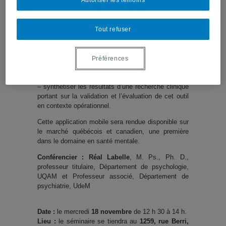
Autoriser les témoins
lien thérapeutique rendu possible grâce au
développement de la technologie.
Cette présentation était l'occasion de :
Tout refuser
– prendre connaissance des défis associés à la
thérapie cognitive assistée par le téléphone
intelligent,
Préférences
– présenter le contenu et l’usage de l’application
mobile PsyAssistance,
– synthétiser les résultats d’une recherche clinique
portant sur la validation et l’évaluation de cet outil
en contexte opérationnel.
Cette application mobile sera rendue disponible sur
le marché québécois et canadien, une première
dans le domaine en santé mentale.
Conférencier :
Réal Labelle
, M. Ps., Ph. D.,
professeur titulaire, Département de psychologie,
UQAM et Professeur associé, Département de
psychiatrie, UdeM
Date :
le mercredi
18 novembre
de
12 h 30 à 14 h.
Lieu :
le séminaire se tiendra au
1259, rue Berri,