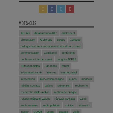
MOTS-CLÉS
ACFAS
Acfasalimado2017
adolescent
alimentation
Archivage
blogue
Colloque
colloque la communication au coeur de la e-santé
communication
ComSanté
conférence
conférence internet santé
congrès ACFAS
EEfaussesinfos
Facebook
forum
information santé
Internet
internet santé
intervention
intervention en ligne
jeunes
médecin
médias sociaux
patient
prévention
recherche
recherche d'information
recherche en ligne
relation médecin-patient
réseaux sociaux
santé
santé mentale
santé publique
suicide
séminaire
Twitter
UQAM
usage
usages
vidéo