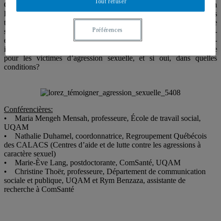
Tout refuser
Cependant, la question du témoignage d’agressions sexuelles en
ligne et de ses impacts pour les victimes est peu documentée. Quels
témoignages livre-t-on sur Internet? Comment cette pratique
Préférences
s’inscrit-elle dans la trajectoire personnelle des femmes? Favorise-t-
elle le recours aux ressources professionnelles ? Enfin, Internet peut-
il être un outil d’agentivité sexuelle et de prise de contrôle sur sa vie
pour les victimes d’agression sexuelle, et si oui, dans quelles
conditions?
Conférencières:
• Maria Mengeh Mensah, professeure, École de travail social,
UQAM
• Nathalie Duhamel, coordonnatrice, Regroupement Québécois
des CALACS (Centres d’aide et de lutte contre les agressions à
caractère sexuel)
• Marie-Ève Lang, postdoctorante, ComSanté, UQAM
• Christine Thoër, professeure, Département de communication
sociale et publique, UQAM et Rym Benzaza, assistante de
recherche à ComSanté