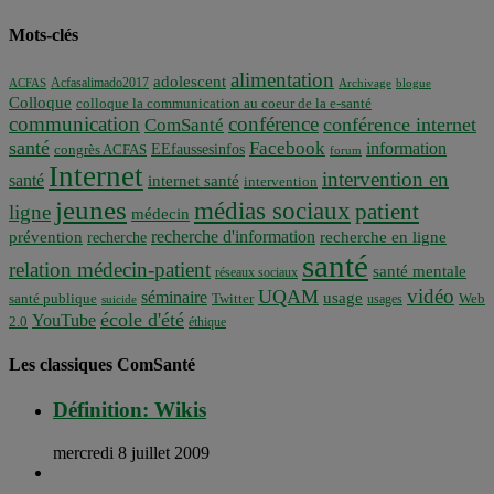
Mots-clés
alimentation
adolescent
Acfasalimado2017
ACFAS
Archivage
blogue
Colloque
colloque la communication au coeur de la e-santé
communication
conférence
conférence internet
ComSanté
santé
Facebook
information
EEfaussesinfos
congrès ACFAS
forum
Internet
intervention en
santé
internet santé
intervention
jeunes
médias sociaux
patient
ligne
médecin
recherche d'information
prévention
recherche en ligne
recherche
santé
relation médecin-patient
santé mentale
réseaux sociaux
vidéo
UQAM
séminaire
usage
santé publique
Twitter
usages
Web
suicide
école d'été
YouTube
2.0
éthique
Les classiques ComSanté
Définition: Wikis
mercredi 8 juillet 2009