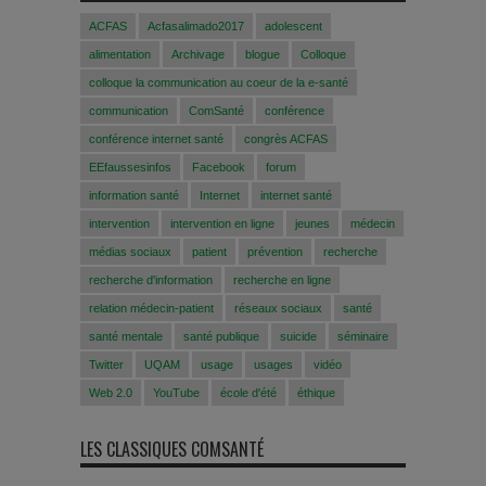
ACFAS
Acfasalimado2017
adolescent
alimentation
Archivage
blogue
Colloque
colloque la communication au coeur de la e-santé
communication
ComSanté
conférence
conférence internet santé
congrès ACFAS
EEfaussesinfos
Facebook
forum
information santé
Internet
internet santé
intervention
intervention en ligne
jeunes
médecin
médias sociaux
patient
prévention
recherche
recherche d'information
recherche en ligne
relation médecin-patient
réseaux sociaux
santé
santé mentale
santé publique
suicide
séminaire
Twitter
UQAM
usage
usages
vidéo
Web 2.0
YouTube
école d'été
éthique
LES CLASSIQUES COMSANTÉ