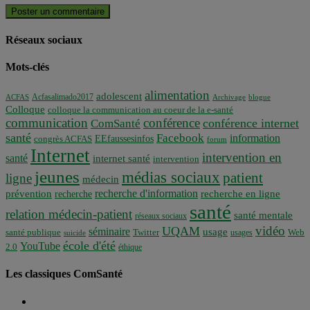
Réseaux sociaux
Mots-clés
alimentation
adolescent
Acfasalimado2017
ACFAS
Archivage
blogue
Colloque
colloque la communication au coeur de la e-santé
communication
conférence
conférence internet
ComSanté
santé
Facebook
information
EEfaussesinfos
congrès ACFAS
forum
Internet
intervention en
santé
internet santé
intervention
jeunes
médias sociaux
patient
ligne
médecin
recherche d'information
prévention
recherche en ligne
recherche
santé
relation médecin-patient
santé mentale
réseaux sociaux
vidéo
UQAM
séminaire
usage
santé publique
Twitter
usages
Web
suicide
école d'été
YouTube
2.0
éthique
Les classiques ComSanté