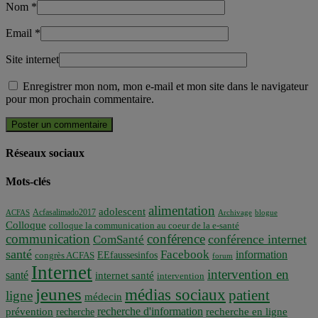
Nom
*
Email
*
Site internet
Enregistrer mon nom, mon e-mail et mon site dans le navigateur
pour mon prochain commentaire.
Réseaux sociaux
Mots-clés
alimentation
adolescent
Acfasalimado2017
ACFAS
Archivage
blogue
Colloque
colloque la communication au coeur de la e-santé
communication
conférence
conférence internet
ComSanté
santé
Facebook
information
EEfaussesinfos
congrès ACFAS
forum
Internet
intervention en
santé
internet santé
intervention
jeunes
médias sociaux
patient
ligne
médecin
recherche d'information
prévention
recherche en ligne
recherche