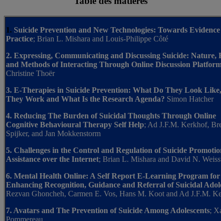
Table des matières
1.
Suicide Prevention and New Technologies: Towards Evidence
Practice
; Brian L. Mishara and Louis-Philippe Côté
2. Expressing, Communicating and Discussing Suicide: Nature, E
and Methods of Interacting Through Online Discussion Platfor
Christine Thoër
3. E-Therapies in Suicide Prevention: What Do They Look Like
They Work and What Is the Research Agenda?
Simon Hatcher
4. Reducing The Burden of Suicidal Thoughts Through Online
Cognitive Behavioural Therapy Self Help
; Ad J.F.M. Kerkhof, Br
Spijker, and Jan Mokkenstorm
5. Challenges in the Control and Regulation of Suicide Promoti
Assistance over the Internet
; Brian L. Mishara and David N. Weiss
6. Mental Health Online: A Self Report E-Learning Program for
Enhancing Recognition, Guidance and Referral of Suicidal Adol
Rezvan Ghoncheh, Carmen E. Vos, Hans M. Koot and Ad J.F.M. K
7. Avatars and The Prevention of Suicide Among Adolescents
; X
Pommereau