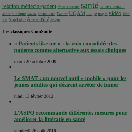
santé
relation médecin-patient
santé mentale
réseaux sociaux
vidéo
UQAM
séminaire
usage
santé publique
Twitter
usages
Web
suicide
école d'été
YouTube
2.0
éthique
Les classiques ComSanté
« Patients like me » : la voix consolidée des
patients comme alternative aux essais cliniques
mardi 20 octobre 2009
Le SMAT : un nouvel outil « mobile » pour les
jeunes adultes qui désirent arrêter de fumer
lundi 13 février 2012
L’ASPQ recommande différentes mesures pour
améliorer la littératie en santé
vendredi 26 août 2016