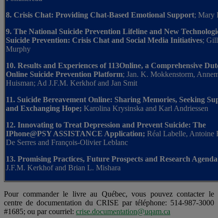
8. Crisis Chat: Providing Chat-Based Emotional Support
; Mary 
9. The National Suicide Prevention Lifeline and New Technologi
Suicide Prevention: Crisis Chat and Social Media Initiatives
; Gil
Murphy
10. Results and Experiences of 113Online, a Comprehensive Dut
Online Suicide Prevention Platform
; Jan. K. Mokkenstorm, Anne
Huisman; Ad J.F.M. Kerkhof and Jan Smit
11. Suicide Bereavement Online: Sharing Memories, Seeking Su
and Exchanging Hope;
Karolina Krysinska and Karl Andriessen
12. Innovating to Treat Depression and Prevent Suicide: The
IPhone@PSY ASSISTANCE Application;
Réal Labelle, Antoine
De Serres and François-Olivier Leblanc
13. Promising Practices, Future Prospects and Research Agenda
J.F.M. Kerkhof and Brian L. Mishara
Pour commander le livre au Québec, vous pouvez contacter le
centre de documentation du CRISE par téléphone: 514-987-3000
#1685; ou par courriel:
crise.documentation@uqam.ca