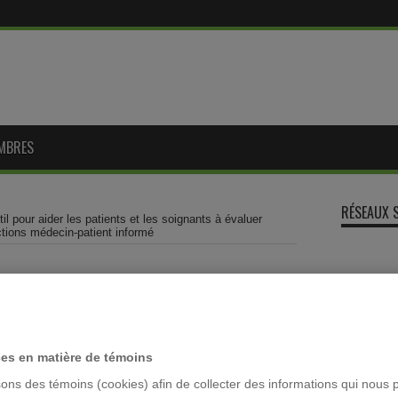
MBRES
RÉSEAUX 
il pour aider les patients et les soignants à évaluer
actions médecin-patient informé
nts et les soignants à évaluer
MOTS-CLÉ
et favoriser les interactions
ACFAS
ces en matière de témoins
Archivage
sons des témoins (cookies) afin de collecter des informations qui nous 
colloque la