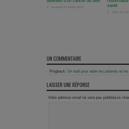
atteintes d’un cancer du sein
l’informatio
santé
vendredi 22 février 2019
mardi 15 mai
UN COMMENTAIRE
Pingback:
Un outil pour aider les patients et les
LAISSER UNE RÉPONSE
Votre adresse email ne sera pas publiéeLes cha