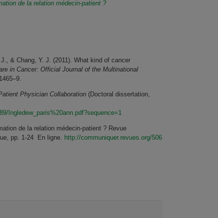
mation de la relation médecin-patient ?
 J., & Chang, Y. J. (2011). What kind of cancer
re in Cancer: Official Journal of the Multinational
 1465–9.
 Patient Physician Collaboration
(Doctoral dissertation,
19489/Ingledew_paris%20ann.pdf?sequence=1
rmation de la relation médecin-patient ? Revue
que, pp. 1-24 En ligne.
http://communiquer.revues.org/506