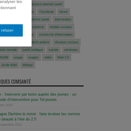
analyser les
conférence
conférence internet santé
ctionnant
CFAS
EEfaussesinfos
Facebook
forum
 santé
Internet
internet santé
intervention
 en ligne
jeunes
médecin
médias sociaux
 refuser
prévention
recherche
recherche d'information
n ligne
relation médecin-patient
réseaux sociaux
anté mentale
santé publique
suicide
séminaire
UQAM
usage
usages
vidéo
Web 2.0
école d'été
éthique
SIQUES COMSANTÉ
 : Intervenir par texto auprès des jeunes : un
de d’intervention pour Tel-jeunes
mars 2015
ne Derrière le miroir : faire évoluer les normes
 beauté à l’ère du 2.0
septembre 2012