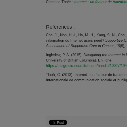
Christine Thoër :
Internet : un facteur de transfor
Références :
Cho, J., Noh, H.-I., Ha, M. H., Kang, S. N., Choi,
information do Internet users need?
Supportive Ca
Association of Supportive Care in Cancer
,
19
(9),
Ingledew, P. A. (2015).
Navigating the Internet in
University of British Columbia). En ligne.
https://indigo.uic.edu/bitstream/handle/10027/
Thoër, C. (2013). Internet : un facteur de transfo
Internationale de communication sociale et publi