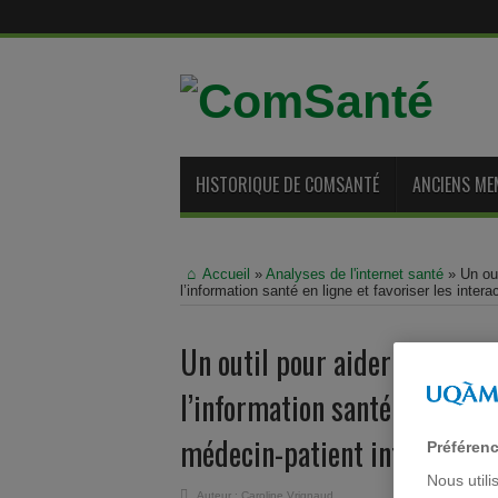
HISTORIQUE DE COMSANTÉ
ANCIENS ME
Accueil
»
Analyses de l'internet santé
»
Un out
l’information santé en ligne et favoriser les inter
Un outil pour aider les patie
l’information santé en ligne 
médecin-patient informé
Préféren
Nous utili
Auteur :
Caroline Vrignaud