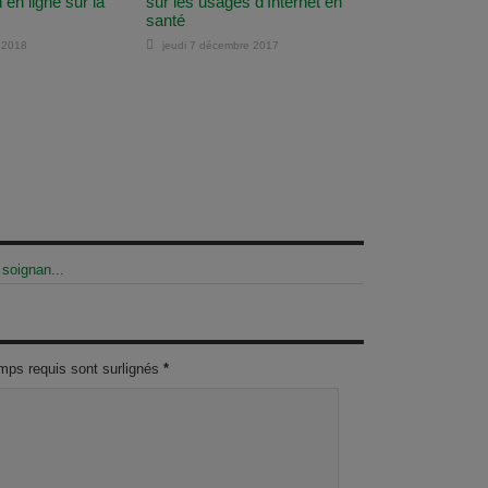
n en ligne sur la
sur les usages d’Internet en
santé
 2018
jeudi 7 décembre 2017
 soignan...
mps requis sont surlignés
*