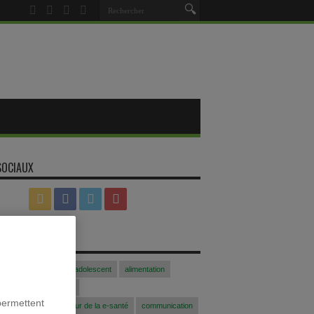
SOCIAUX
S
Acfasalimado2017
adolescent
alimentation
blogue
Colloque
permettent
 communication au coeur de la e-santé
communication